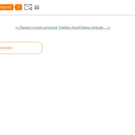
Repost
0
<< Rappel conseil communal
Triathlon Neufchâteau-Amicale... >>
mentaire