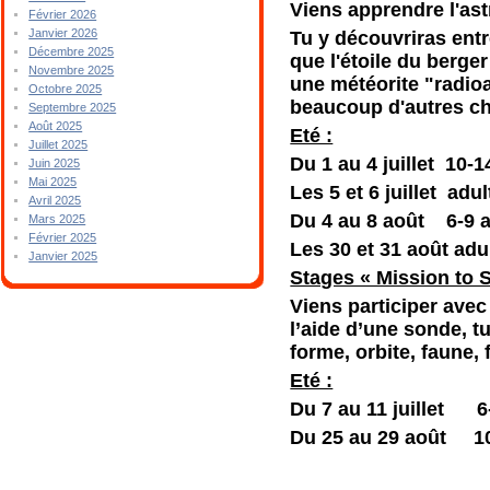
Viens apprendre l'as
Février 2026
Janvier 2026
Tu y découvriras entr
Décembre 2025
que l'étoile du berge
Novembre 2025
une météorite "radioa
Octobre 2025
beaucoup d'autres ch
Septembre 2025
Août 2025
Eté :
Juillet 2025
Du 1 au 4 juillet 10-
Juin 2025
Mai 2025
Les 5 et 6 juillet ad
Avril 2025
Du 4 au 8 août 6-9
Mars 2025
Février 2025
Les 30 et 31 août adu
Janvier 2025
Stages « Mission to
Viens participer avec
l’aide d’une sonde, tu
forme, orbite, faune, 
Eté :
Du 7 au 11 juillet
Du 25 au 29 août 1