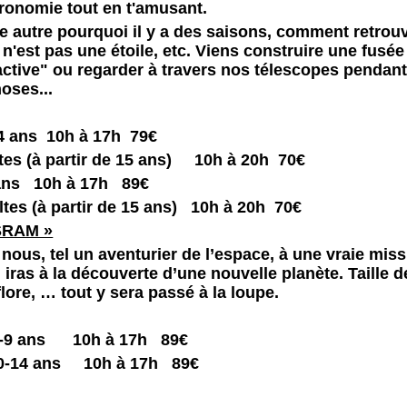
tronomie tout en t'amusant.
e autre pourquoi il y a des saisons, comment retrouver
r n'est pas une étoile, etc. Viens construire une fusé
ctive" ou regarder à travers nos télescopes pendant 
oses...
14 ans 10h à 17h 79€
ultes (à partir de 15 ans) 10h à 20h 70€
 ans 10h à 17h 89€
ltes (à partir de 15 ans) 10h à 20h 70€
 SRAM »
 nous, tel un aventurier de l’espace, à une vraie miss
 iras à la découverte d’une nouvelle planète. Taille d
flore, … tout y sera passé à la loupe.
 6-9 ans 10h à 17h 89€
0-14 ans 10h à 17h 89€