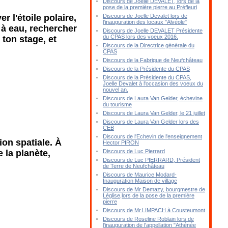
Discours de Joelle DEVALET, lors de la
pose de la première pierre au Préfleuri
 l'étoile polaire,
Discours de Joelle Devalet lors de
l'inauguration des locaux "Alvéole"
e à eau, rechercher
Discours de Joelle DEVALET Présidente
du CPAS lors des voeux 2016.
ton stage, et
Discours de la Directrice générale du
CPAS
Discours de la Fabrique de Neufchâteau
Discours de la Présidente du CPAS
Discours de la Présidente du CPAS,
Joelle Devalet à l'occasion des voeux du
nouvel an.
Discours de Laura Van Gelder, échevine
du tourisme
Discours de Laura Van Gelder, le 21 juillet
Discours de Laura Van Gelder lors des
CEB
Discours de l'Echevin de l'enseignement
ion spatiale. À
Hector PIRON
e la planète,
Discours de Luc Pierrard
Discours de Luc PIERRARD, Président
de Terre de Neufchâteau
Discours de Maurice Modard-
Inauguration Maison de village
Discours de Mr Demazy, bourgmestre de
Léglise,lors de la pose de la première
pierre
Discours de Mr.LIMPACH à Cousteumont
Discours de Roseline Roblain lors de
l'inauguration de l'appellation "Athénée