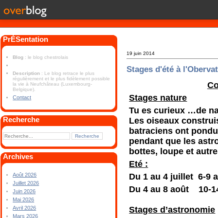
PrÉSentation
19 juin 2014
Blog
: le blog chestrolais
Stages d'été à l'Oberva
Description
: Le blog retrace le plus
régulièrement et le plus fidèlement possible
Co
la vie à Neufchâteau (Luxembourg-
Belgique).
Stages nature
Contact
Tu es curieux …de nat
Recherche
Les oiseaux construis
batraciens ont pondu
pendant que les astro
bottes, loupe et autre
Archives
Eté :
Du 1 au 4 juillet 6-
Août 2026
Juillet 2026
Du 4 au 8 août 10-1
Juin 2026
Mai 2026
Stages d’astronomie
Avril 2026
Mars 2026