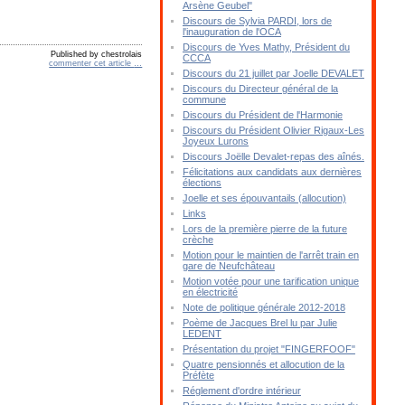
Arsène Geubel"
Discours de Sylvia PARDI, lors de
l'inauguration de l'OCA
Discours de Yves Mathy, Président du
Published by chestrolais
CCCA
commenter cet article
…
Discours du 21 juillet par Joelle DEVALET
Discours du Directeur général de la
commune
Discours du Président de l'Harmonie
Discours du Président Olivier Rigaux-Les
Joyeux Lurons
Discours Joëlle Devalet-repas des aînés.
Félicitations aux candidats aux dernières
élections
Joelle et ses épouvantails (allocution)
Links
Lors de la première pierre de la future
crèche
Motion pour le maintien de l'arrêt train en
gare de Neufchâteau
Motion votée pour une tarification unique
en électricité
Note de politique générale 2012-2018
Poème de Jacques Brel lu par Julie
LEDENT
Présentation du projet "FINGERFOOF"
Quatre pensionnés et allocution de la
Préfète
Réglement d'ordre intérieur