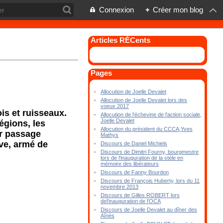
Connexion
+
Créer mon blog
Articles RÉCents
Pages
Allocution de Joelle Devalet
Allocution de Joelle Devalet lors des
voeux 2017
is et ruisseaux.
Allocution de l'échevine de l'action sociale,
Joelle Devalet
égions, les
Allocution du président du CCCA,Yves
ur passage
Mathys
ive, armé de
Discours de Daniel Michiels
Discours de Dimitri Fourny, bourgmestre
lors de l'inauguration de la stèle en
mémoire des libérateurs
Discours de Fanny Bourdon
Discours de François Huberty, lors du 11
novembre 2013
Discours de Gilles ROBERT lors
del'inauguration de l'OCA
Discours de Joelle Devalet au dîner des
Aînés