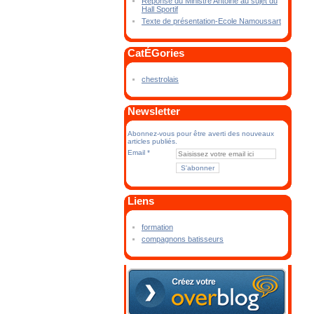
Réponse du Ministre Antoine au sujet du
Hall Sportif
Texte de présentation-Ecole Namoussart
CatÉGories
chestrolais
Newsletter
Abonnez-vous pour être averti des nouveaux
articles publiés.
Email
Liens
formation
compagnons batisseurs