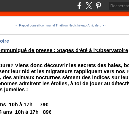
<< Rappel conseil communal
Triathlon Neufchâteau-Amicale... >>
toire
mmuniqué de presse : Stages d’été à l’Observatoire
ure? Viens donc découvrir les secrets des haies, bo
ent leur nid et les migrateurs rappliquent vers nos r
, des animaux nocturnes sèment des indices sur le
nomes admirent les étoiles, à toi de jouer au détect
s jumelles !
9 ans 10h à 17h 79€
4 ans 10h à 17h 89€