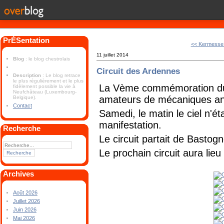
PrÉSentation
<< Kermesse
11 juillet 2014
Blog
: le blog chestrolais
Circuit des Ardennes
Description
: Le blog retrace
le plus régulièrement et le plus
La Vème commémoration du 
fidèlement possible la vie à
Neufchâteau (Luxembourg-
amateurs de mécaniques an
Belgique).
Contact
Samedi, le matin le ciel n'ét
manifestation.
Recherche
Le circuit partait de Bastog
Le prochain circuit aura lieu
Archives
Août 2026
Juillet 2026
Juin 2026
Mai 2026