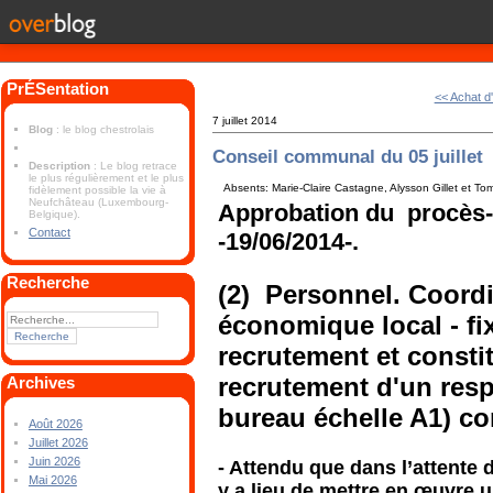
PrÉSentation
<< Achat d
7 juillet 2014
Blog
: le blog chestrolais
Conseil communal du 05 juillet
Description
: Le blog retrace
le plus régulièrement et le plus
Absents: Marie-Claire Castagne, Alysson Gillet et T
fidèlement possible la vie à
Neufchâteau (Luxembourg-
Approbation du procès-
Belgique).
Contact
-19/06/2014-.
Recherche
(2) Personnel. Coord
économique local - fi
recrutement et consti
recrutement d'un resp
Archives
bureau échelle A1) co
Août 2026
Juillet 2026
Juin 2026
- Attendu que dans l’attente d
Mai 2026
y a lieu de mettre en œuvre