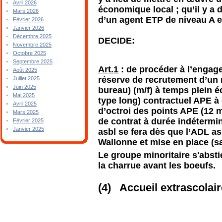
Avril 2026
économique local ; qu’il y a
Mars 2026
d’un agent ETP de niveau A e
Février 2026
Janvier 2026
Décembre 2025
DECIDE:
Novembre 2025
Octobre 2025
Septembre 2025
Art.1
: de procéder à l’engage
Août 2025
réserve de recrutement d’un 
Juillet 2025
Juin 2025
bureau) (m/f) à temps plein é
Mai 2025
type long) contractuel APE à
Avril 2025
d’octroi des points APE (12 m
Mars 2025
de contrat à durée indétermi
Février 2025
Janvier 2025
asbl se fera dès que l’ADL a
Wallonne et mise en place (s
Le groupe minoritaire s'abstie
la charrue avant les boeufs.
(4) Accueil extrascolair