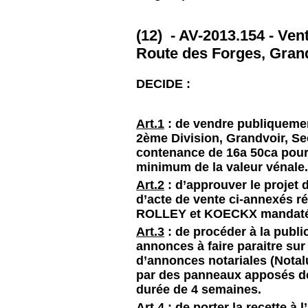
(12) - AV-2013.154 - Ve
Route des Forges, Gran
DECIDE :
Art.1
: de vendre publiquemen
2ème Division, Grandvoir, S
contenance de 16a 50ca pou
minimum de la valeur vénale
Art.2
: d’approuver le projet 
d’acte de vente ci-annexés r
ROLLEY et KOECKX mandatés pa
Art.3
: de procéder à la public
annonces à faire paraitre sur le
d’annonces notariales (Notal
par des panneaux apposés dev
durée de 4 semaines.
Art.4
: de porter la recette à 