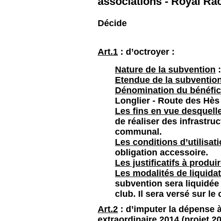
associations - Royal Rac
Décide
Art.1
: d’octroyer :
Nature de la subvention
:
Etendue de la subventio
Dénomination du bénéfic
Longlier - Route des Hè
Les fins en vue desquell
de réaliser des infrastruc
communal.
Les conditions d’utilisati
obligation accessoire.
Les justificatifs à produir
Les modalités de liquida
subvention sera liquidée 
club. Il sera versé sur 
Art.2
: d’imputer la dépense à
extraordinaire 2014 (projet 20