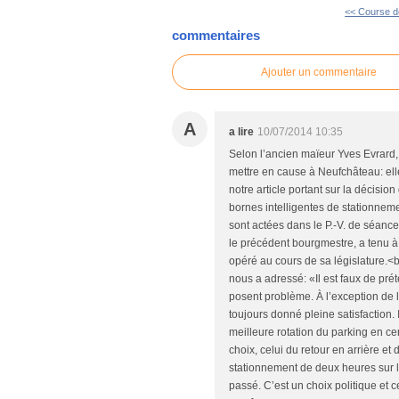
<< Course d
commentaires
Ajouter un commentaire
A
a lire
10/07/2014 10:35
Selon l’ancien maïeur Yves Evrard, 
mettre en cause à Neufchâteau: elles
notre article portant sur la décis
bornes intelligentes de stationnem
sont actées dans le P.-V. de séance 
le précédent bourgmestre, a tenu à
opéré au cours de sa législature.<br 
nous a adressé: «Il est faux de pré
posent problème. À l’exception de 
toujours donné pleine satisfaction. 
meilleure rotation du parking en ce
choix, celui du retour en arrière e
stationnement de deux heures sur l
passé. C’est un choix politique et 