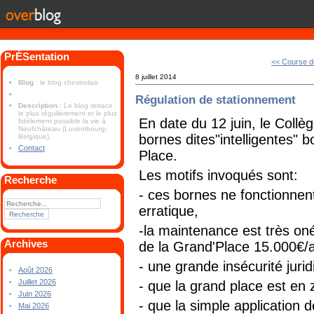
PrÉSentation
<< Course d
8 juillet 2014
Blog
: le blog chestrolais
Régulation de stationnement
Description
: Le blog retrace
le plus régulièrement et le plus
En date du 12 juin, le Coll
fidèlement possible la vie à
Neufchâteau (Luxembourg-
bornes dites"intelligentes" 
Belgique).
Contact
Place.
Les motifs invoqués sont:
Recherche
- ces bornes ne fonctionnen
erratique,
-la maintenance est très on
Archives
de la Grand'Place 15.000€/
- une grande insécurité juri
Août 2026
Juillet 2026
- que la grand place est en
Juin 2026
- que la simple application
Mai 2026