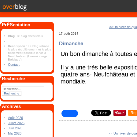
PrÉSentation
<< Un hiver de qua
17 août 2014
Blog
: le blog chestrolais
Dimanche
Description
: Le blog retrace
le plus régulièrement et le plus
Un bon dimanche à toutes e
fidèlement possible la vie à
Neufchâteau (Luxembourg-
Belgique).
Contact
Il y a une très belle exposi
quatre ans- Neufchâteau et 
Recherche
mondiale.
Archives
Rep
Août 2026
Juillet 2026
Juin 2026
<< Un hiver de qua
Mai 2026