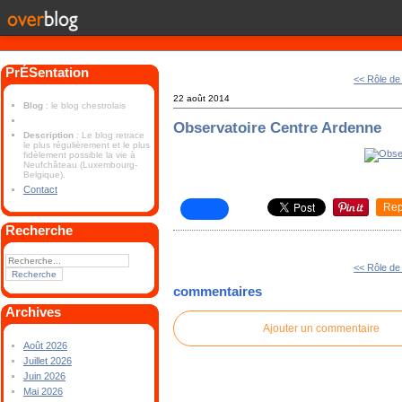
PrÉSentation
<< Rôle de
22 août 2014
Blog
: le blog chestrolais
Observatoire Centre Ardenne
Description
: Le blog retrace
le plus régulièrement et le plus
fidèlement possible la vie à
Neufchâteau (Luxembourg-
Belgique).
Contact
Rep
Recherche
<< Rôle de
commentaires
Archives
Ajouter un commentaire
Août 2026
Juillet 2026
Juin 2026
Mai 2026