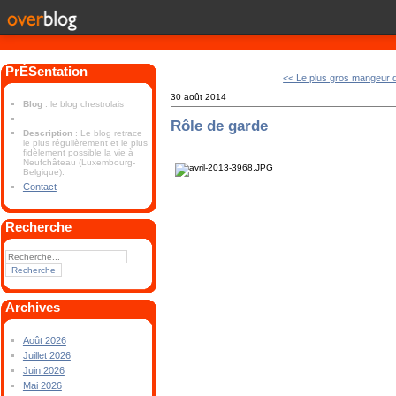
PrÉSentation
<< Le plus gros mangeur 
30 août 2014
Blog
: le blog chestrolais
Rôle de garde
Description
: Le blog retrace
le plus régulièrement et le plus
fidèlement possible la vie à
Neufchâteau (Luxembourg-
Belgique).
Contact
Recherche
Archives
Août 2026
Juillet 2026
Juin 2026
Mai 2026