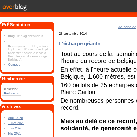
PrÉSentation
<< Plaine de 
28 septembre 2014
Blog
: le blog chestrolais
L'écharpe géante
Description
: Le blog retrace
le plus régulièrement et le plus
Tout au cours de la semain
fidèlement possible la vie à
Neufchâteau (Luxembourg-
l'heure du record de Belgiq
Belgique).
Contact
En effet, à l'heure actuelle 
Belgique, 1.600 mètres, est 
Recherche
160 ballots de 25 écharpes
Blanc Caillou.
De nombreuses personnes on
Archives
record.
Août 2026
Mais au delà de ce record, 
Juillet 2026
solidarité, de générosité 
Juin 2026
Mai 2026