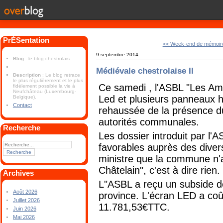
PrÉSentation
<< Week-end de mémoir
9 septembre 2014
Blog
: le blog chestrolais
Médiévale chestrolaise II
Description
: Le blog retrace
le plus régulièrement et le plus
Ce samedi , l'ASBL "Les Ami
fidèlement possible la vie à
Neufchâteau (Luxembourg-
Led et plusieurs panneaux hi
Belgique).
Contact
rehaussée de la présence d
autorités communales.
Recherche
Les dossier introduit par l'
favorables auprès des divers
ministre que la commune n'a
Châtelain", c'est à dire rien.
Archives
L"ASBL a reçu un subside 
Août 2026
province. L'écran LED a co
Juillet 2026
11.781,53€TTC.
Juin 2026
Mai 2026