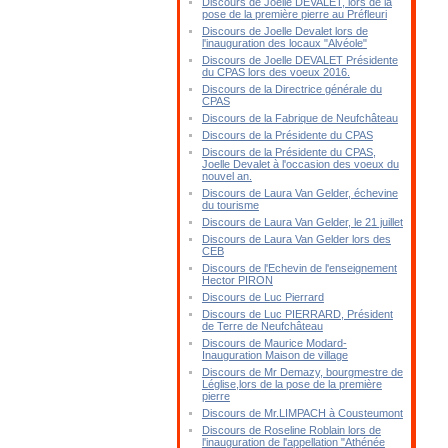
Discours de Joelle DEVALET, lors de la
pose de la première pierre au Préfleuri
Discours de Joelle Devalet lors de
l'inauguration des locaux "Alvéole"
Discours de Joelle DEVALET Présidente
du CPAS lors des voeux 2016.
Discours de la Directrice générale du
CPAS
Discours de la Fabrique de Neufchâteau
Discours de la Présidente du CPAS
Discours de la Présidente du CPAS,
Joelle Devalet à l'occasion des voeux du
nouvel an.
Discours de Laura Van Gelder, échevine
du tourisme
Discours de Laura Van Gelder, le 21 juillet
Discours de Laura Van Gelder lors des
CEB
Discours de l'Echevin de l'enseignement
Hector PIRON
Discours de Luc Pierrard
Discours de Luc PIERRARD, Président
de Terre de Neufchâteau
Discours de Maurice Modard-
Inauguration Maison de village
Discours de Mr Demazy, bourgmestre de
Léglise,lors de la pose de la première
pierre
Discours de Mr.LIMPACH à Cousteumont
Discours de Roseline Roblain lors de
l'inauguration de l'appellation "Athénée