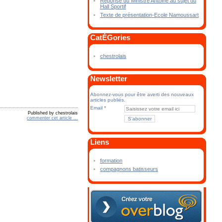
Réponse du Ministre Antoine au sujet du
Hall Sportif
Texte de présentation-Ecole Namoussart
CatÉGories
chestrolais
Newsletter
Abonnez-vous pour être averti des nouveaux
articles publiés.
Email
Published by chestrolais
commenter cet article
…
Liens
formation
compagnons batisseurs