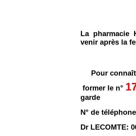
La pharmacie K
venir après la 
Pour connaît
1
former le n°
garde
N° de téléphon
Dr LECOMTE: 06