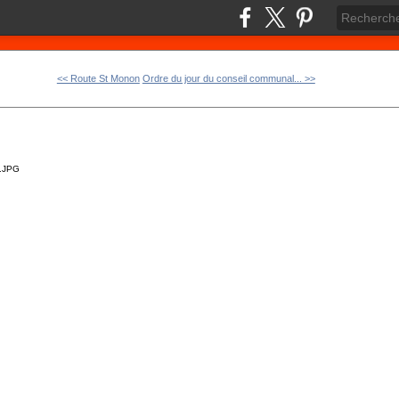
<< Route St Monon
Ordre du jour du conseil communal... >>