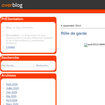
PrÉSentation
6 septembre 2014
Blog
: le blog chestrolais
Rôle de garde
Description
: Le blog retrace le plus
régulièrement et le plus fidèlement possible
la vie à Neufchâteau (Luxembourg-
Belgique).
Contact
Recherche
Archives
Août 2026
Juillet 2026
Juin 2026
Mai 2026
Avril 2026
Mars 2026