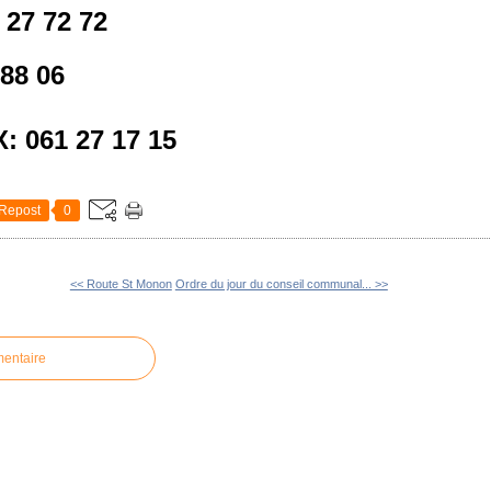
 27 72 72
 88 06
: 061 27 17 15
Repost
0
<< Route St Monon
Ordre du jour du conseil communal... >>
mentaire