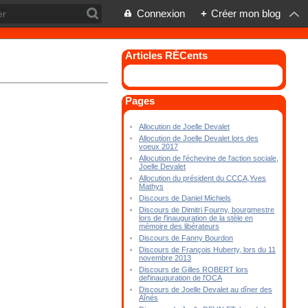
Connexion
+
Créer mon blog
Articles RÉCents
Pages
Allocution de Joelle Devalet
Allocution de Joelle Devalet lors des
voeux 2017
Allocution de l'échevine de l'action sociale,
Joelle Devalet
Allocution du président du CCCA,Yves
Mathys
Discours de Daniel Michiels
Discours de Dimitri Fourny, bourgmestre
lors de l'inauguration de la stèle en
mémoire des libérateurs
Discours de Fanny Bourdon
Discours de François Huberty, lors du 11
novembre 2013
Discours de Gilles ROBERT lors
del'inauguration de l'OCA
Discours de Joelle Devalet au dîner des
Aînés