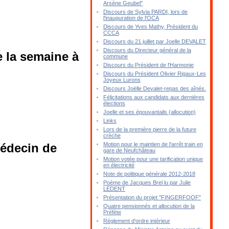
Arsène Geubel"
Discours de Sylvia PARDI, lors de
l'inauguration de l'OCA
Discours de Yves Mathy, Président du
CCCA
Discours du 21 juillet par Joelle DEVALET
Discours du Directeur général de la
 la semaine à
commune
Discours du Président de l'Harmonie
Discours du Président Olivier Rigaux-Les
Joyeux Lurons
Discours Joëlle Devalet-repas des aînés.
Félicitations aux candidats aux dernières
élections
Joelle et ses épouvantails (allocution)
Links
Lors de la première pierre de la future
crèche
édecin de
Motion pour le maintien de l'arrêt train en
gare de Neufchâteau
Motion votée pour une tarification unique
en électricité
Note de politique générale 2012-2018
Poème de Jacques Brel lu par Julie
LEDENT
Présentation du projet "FINGERFOOF"
Quatre pensionnés et allocution de la
Préfète
Réglement d'ordre intérieur