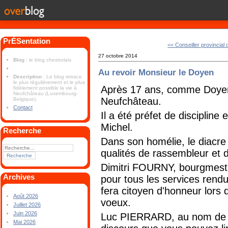
PrÉSentation
<< Conseiller provincial 
27 octobre 2014
Blog
: le blog chestrolais
Au revoir Monsieur le Doyen
Description
: Le blog retrace
le plus régulièrement et le plus
Après 17 ans, comme Doye
fidèlement possible la vie à
Neufchâteau (Luxembourg-
Neufchâteau.
Belgique).
Contact
Il a été préfet de discipline e
Michel.
Recherche
Dans son homélie, le diacr
qualités de rassembleur et 
Dimitri FOURNY, bourgmest
Archives
pour tous les services rend
fera citoyen d'honneur lors
Août 2026
voeux.
Juillet 2026
Juin 2026
Luc PIERRARD, au nom de l
Mai 2026