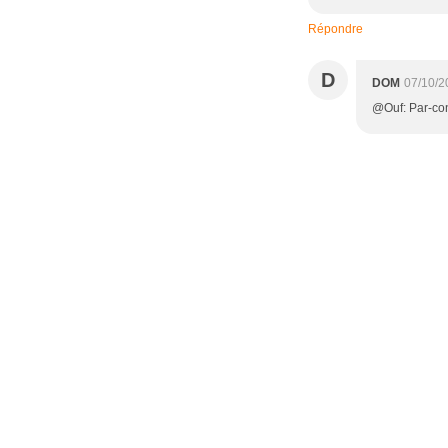
Répondre
D
DOM
07/10/2
@Ouf: Par-cont