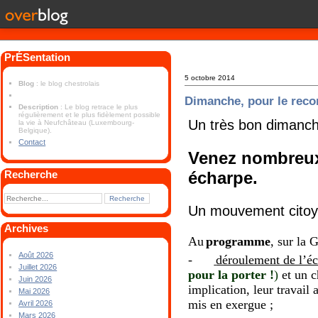
PrÉSentation
5 octobre 2014
Blog
: le blog chestrolais
Dimanche, pour le reco
Description
: Le blog retrace le plus
régulièrement et le plus fidèlement possible
Un très bon dimanche
la vie à Neufchâteau (Luxembourg-
Belgique).
Contact
Venez nombreux 
écharpe.
Recherche
Un mouvement citoye
Archives
Au
programme
, sur la 
Août 2026
-
déroulement de l’é
Juillet 2026
pour la porter !
)
et un c
Juin 2026
implication, leur travail
Mai 2026
mis en exergue ;
Avril 2026
Mars 2026