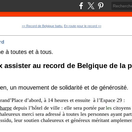
<< Record de Belgique battu.
En route pour le record >>
rd
 à toutes et à tous.
assister au record de Belgique de la 
n, un mouvement de solidarité et de générosité.
Grand’Place d’abord, à 14 heures et ensuite à l’Espace 29 :
charpe
depuis l’hôtel de ville : elle sera portée par
les
citoyens
haleureux merci sera adressé à toutes les personnes ayant parti
 assidu, leur soutien chaleureux et généreux méritant amplemen