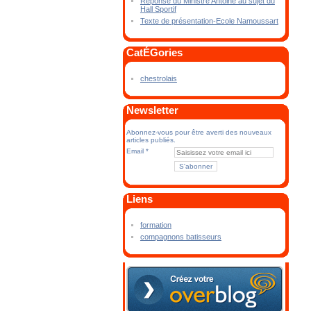
Réponse du Ministre Antoine au sujet du
Hall Sportif
Texte de présentation-Ecole Namoussart
CatÉGories
chestrolais
Newsletter
Abonnez-vous pour être averti des nouveaux
articles publiés.
Email
Liens
formation
compagnons batisseurs