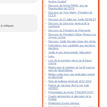
Arsène Geubel"
Discours de Sylvia PARDI, lors de
l'inauguration de l'OCA
Discours de Yves Mathy, Président du
CCCA
Discours du 21 juillet par Joelle DEVALET
Discours du Directeur général de la
à critiquer.
commune
Discours du Président de l'Harmonie
Discours du Président Olivier Rigaux-Les
Joyeux Lurons
Discours Joëlle Devalet-repas des aînés.
Félicitations aux candidats aux dernières
élections
Joelle et ses épouvantails (allocution)
Links
Lors de la première pierre de la future
crèche
Motion pour le maintien de l'arrêt train en
gare de Neufchâteau
Motion votée pour une tarification unique
en électricité
Note de politique générale 2012-2018
Poème de Jacques Brel lu par Julie
LEDENT
Présentation du projet "FINGERFOOF"
Quatre pensionnés et allocution de la
Préfète
Réglement d'ordre intérieur