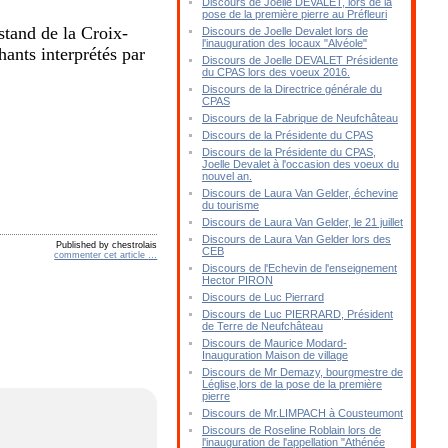
Discours de Joelle DEVALET, lors de la
pose de la première pierre au Préfleuri
stand de la Croix-
Discours de Joelle Devalet lors de
l'inauguration des locaux "Alvéole"
ants interprétés par
Discours de Joelle DEVALET Présidente
du CPAS lors des voeux 2016.
Discours de la Directrice générale du
CPAS
Discours de la Fabrique de Neufchâteau
Discours de la Présidente du CPAS
Discours de la Présidente du CPAS,
Joelle Devalet à l'occasion des voeux du
nouvel an.
Discours de Laura Van Gelder, échevine
du tourisme
Discours de Laura Van Gelder, le 21 juillet
Discours de Laura Van Gelder lors des
Published by chestrolais
CEB
commenter cet article
…
Discours de l'Echevin de l'enseignement
Hector PIRON
Discours de Luc Pierrard
Discours de Luc PIERRARD, Président
de Terre de Neufchâteau
Discours de Maurice Modard-
Inauguration Maison de village
Discours de Mr Demazy, bourgmestre de
Léglise,lors de la pose de la première
pierre
Discours de Mr.LIMPACH à Cousteumont
Discours de Roseline Roblain lors de
l'inauguration de l'appellation "Athénée