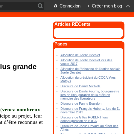
Connexion
+
Créer mon blog
Articles RÉCents
Pages
Allocution de Joelle Devalet
Allocution de Joelle Devalet lors des
voeux 2017
plus grande
Allocution de l'échevine de l'action sociale,
Joelle Devalet
Allocution du président du CCCA,Yves
Mathys
Discours de Daniel Michiels
Discours de Dimitri Fourny, bourgmestre
lors de l'inauguration de la stèle en
mémoire des libérateurs
Discours de Fanny Bourdon
(
venez nombreux
Discours de François Huberty, lors du 11
novembre 2013
cipé au projet, leur
Discours de Gilles ROBERT lors
t d’être reconnus et
del'inauguration de l'OCA
Discours de Joelle Devalet au dîner des
Aînés