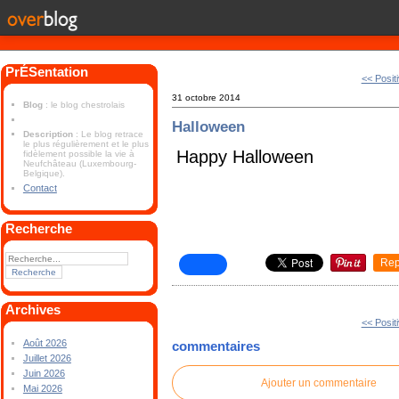
PrÉSentation
<< Positi
31 octobre 2014
Blog
: le blog chestrolais
Halloween
Description
: Le blog retrace
le plus régulièrement et le plus
Happy Halloween
fidèlement possible la vie à
Neufchâteau (Luxembourg-
Belgique).
Contact
Recherche
Rep
Archives
<< Positi
Août 2026
commentaires
Juillet 2026
Juin 2026
Ajouter un commentaire
Mai 2026