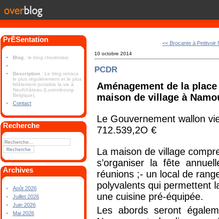
PrÉSentation
<< Brocante à Petitvoir
10 octobre 2014
Blog
: le blog chestrolais
PCDR
Description
: Le blog retrace
le plus régulièrement et le plus
Aménagement de la place c
fidèlement possible la vie à
Neufchâteau (Luxembourg-
maison de village à Namo
Belgique).
Contact
Le Gouvernement wallon vie
Recherche
712.539,2O €
La maison de village compr
s’organiser la fête annuell
Archives
réunions ;- un local de rang
polyvalents qui permettent 
Août 2026
une cuisine pré-équipée.
Juillet 2026
Juin 2026
Les abords seront égalem
Mai 2026