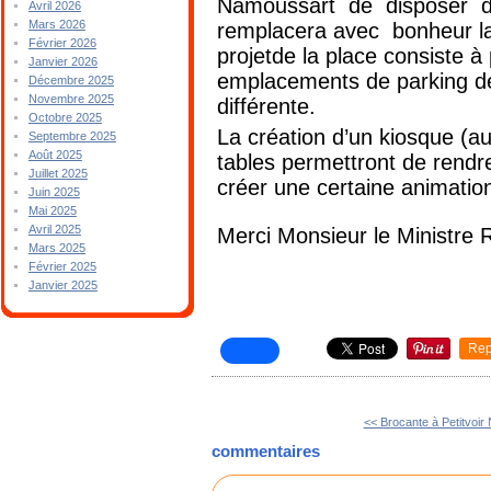
Namoussart de disposer d’un
Avril 2026
Mars 2026
remplacera avec bonheur la
Février 2026
projetde la place consiste à
Janvier 2026
emplacements de parking dé
Décembre 2025
Novembre 2025
différente.
Octobre 2025
La création d’un kiosque (a
Septembre 2025
Août 2025
tables permettront de rendre
Juillet 2025
créer une certaine animation
Juin 2025
Mai 2025
Avril 2025
Merci Monsieur le Ministre
Mars 2025
Février 2025
Janvier 2025
Rep
<< Brocante à Petitvoir
commentaires