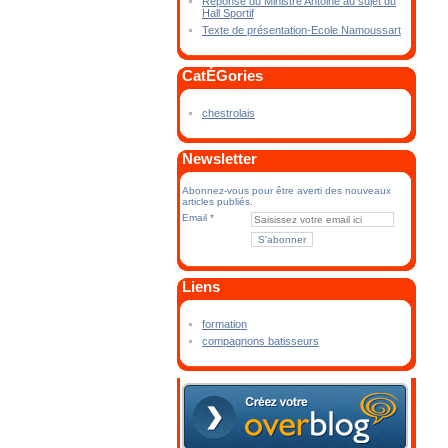
Réponse du Ministre Antoine au sujet du
Hall Sportif
Texte de présentation-Ecole Namoussart
CatÉGories
chestrolais
Newsletter
Abonnez-vous pour être averti des nouveaux
articles publiés.
Email
Liens
formation
compagnons batisseurs