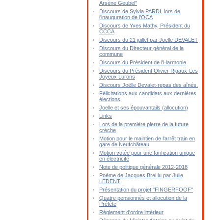
Arsène Geubel"
Discours de Sylvia PARDI, lors de
l'inauguration de l'OCA
Discours de Yves Mathy, Président du
CCCA
Discours du 21 juillet par Joelle DEVALET
Discours du Directeur général de la
commune
Discours du Président de l'Harmonie
Discours du Président Olivier Rigaux-Les
Joyeux Lurons
Discours Joëlle Devalet-repas des aînés.
Félicitations aux candidats aux dernières
élections
Joelle et ses épouvantails (allocution)
Links
Lors de la première pierre de la future
crèche
Motion pour le maintien de l'arrêt train en
gare de Neufchâteau
Motion votée pour une tarification unique
en électricité
Note de politique générale 2012-2018
Poème de Jacques Brel lu par Julie
LEDENT
Présentation du projet "FINGERFOOF"
Quatre pensionnés et allocution de la
Préfète
Réglement d'ordre intérieur