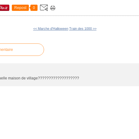
Repost
0
<< Marche d'Halloween
Train des 1000 >>
mentaire
s quelle maison de village???????????????????