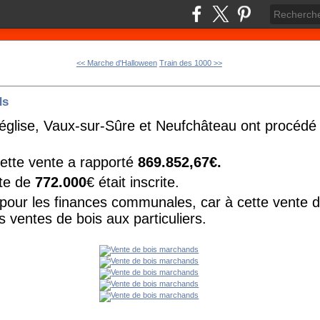
<< Marche d'Halloween
Train des 1000 >>
ds
lise, Vaux-sur-Sûre et Neufchâteau ont procédé 
ette vente a rapporté
869.852,67€.
tte de
772.000
€ était inscrite.
our les finances communales, car à cette vente de 
s ventes de bois aux particuliers.