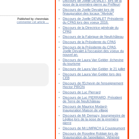
Discours de Joelle DEVALET, lors de la
pose de la première pierre au Préfleuri
Discours de Joelle Devalet lors de
l'inauguration des locaux "Alvéole"
Discours de Joelle DEVALET Présidente
Published by chestrolais
commenter cet article
…
du CPAS lors des voeux 2016.
Discours de la Directrice générale du
CPAS
Discours de la Fabrique de Neufchâteau
Discours de la Présidente du CPAS
Discours de la Présidente du CPAS,
Joelle Devalet à l'occasion des voeux du
nouvel an.
Discours de Laura Van Gelder, échevine
du tourisme
Discours de Laura Van Gelder, le 21 juillet
Discours de Laura Van Gelder lors des
CEB
Discours de l'Echevin de l'enseignement
Hector PIRON
Discours de Luc Pierrard
Discours de Luc PIERRARD, Président
de Terre de Neufchâteau
Discours de Maurice Modard-
Inauguration Maison de village
Discours de Mr Demazy, bourgmestre de
Léglise,lors de la pose de la première
pierre
Discours de Mr.LIMPACH à Cousteumont
Discours de Roseline Roblain lors de
l'inauguration de l'appellation "Athénée