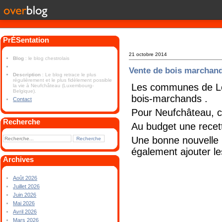
PrÉSentation
21 octobre 2014
Blog
: le blog chestrolais
Vente de bois marchan
Description
: Le blog retrace le plus
régulièrement et le plus fidèlement possible
Les communes de Lég
la vie à Neufchâteau (Luxembourg-
Belgique).
bois-marchands .
Contact
Pour Neufchâteau, c
Recherche
Au budget une rece
Une bonne nouvelle p
également ajouter le
Archives
Août 2026
Juillet 2026
Juin 2026
Mai 2026
Avril 2026
Mars 2026