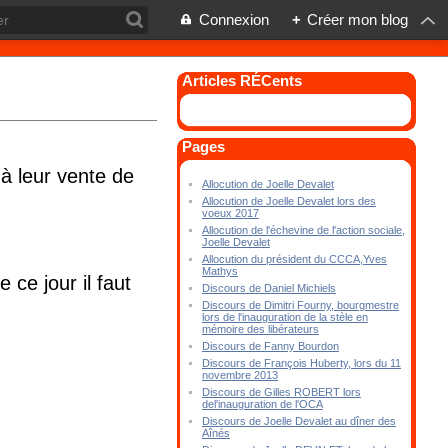
Connexion
+
Créer mon blog
Articles RÉCents
Pages
à leur vente de
Allocution de Joelle Devalet
Allocution de Joelle Devalet lors des
voeux 2017
Allocution de l'échevine de l'action sociale,
Joelle Devalet
Allocution du président du CCCA,Yves
Mathys
ce jour il faut
Discours de Daniel Michiels
Discours de Dimitri Fourny, bourgmestre
lors de l'inauguration de la stèle en
mémoire des libérateurs
Discours de Fanny Bourdon
Discours de François Huberty, lors du 11
novembre 2013
Discours de Gilles ROBERT lors
del'inauguration de l'OCA
Discours de Joelle Devalet au dîner des
Aînés