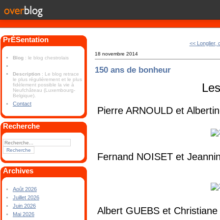
PrÉSentation
<< Longlier, 
18 novembre 2014
Blog
: le blog chestrolais
150 ans de bonheur
Description
: Le blog retrace
le plus régulièrement et le plus
Les
fidèlement possible la vie à
Neufchâteau (Luxembourg-
Belgique).
Contact
Pierre ARNOULD et Albert
Recherche
Fernand NOISET et Jeann
Archives
Août 2026
Juillet 2026
Juin 2026
Albert GUEBS et Christian
Mai 2026