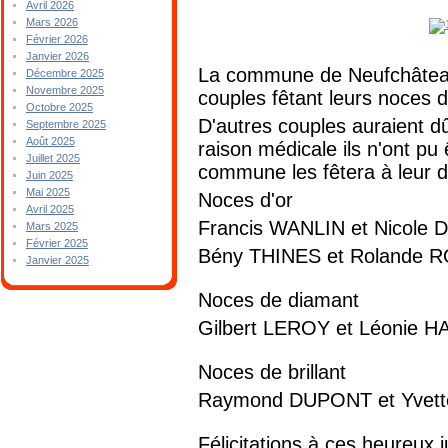
Avril 2026
Mars 2026
Février 2026
Janvier 2026
La commune de Neufchâteau 
Décembre 2025
Novembre 2025
couples fêtant leurs noces d
Octobre 2025
D'autres couples auraient d
Septembre 2025
Août 2025
raison médicale ils n'ont pu 
Juillet 2025
commune les fêtera à leur dom
Juin 2025
Mai 2025
Noces d'or
Avril 2025
Francis WANLIN et Nicol
Mars 2025
Février 2025
Bény THINES et Rolande 
Janvier 2025
Noces de diamant
Gilbert LEROY et Léonie 
Noces de brillant
Raymond DUPONT et Yvet
Félicitations à ces heureux j