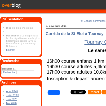
PrÉSentation
<< Conseil communal
27 novembre 2014
Blog
: le blog chestrolais
Corrida de la St Eloi à Tournay
Description
: Le blog retrace
le plus régulièrement et le plus
Tournay 
fidèlement possible la vie à
Neufchâteau (Luxembourg-
Belgique).
Le same
Contact
16h00 course enfants 1 km
Recherche
16h30 course adultes 5,4k
17h00 course adultes 10,8
Inscription & départ: ancie
Archives
Août 2026
Repost
0
Juillet 2026
Juin 2026
Mai 2026