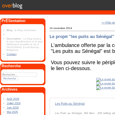
PrÉSentation
<< Rôle de
14 novembre 2014
Blog
: le blog chestrolais
Le projet "les puits au Sénégal"
Description
: Le blog retrace
le plus régulièrement et le plus
L'ambulance offerte par la
fidèlement possible la vie à
Neufchâteau (Luxembourg-
"Les puits au Sénégal" est b
Belgique).
Contact
Vous pouvez suivre le péripl
Recherche
le lien ci-dessous.
Archives
Août 2026
Juillet 2026
Les Puits au Sénégal
Juin 2026
Mai 2026
Les Puits au Sénégal. 282 likes · 256 talking abo