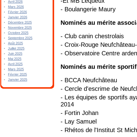
-Et MB Lequeux
Avril 2026
Mars 2026
- Boulangerie Maury
Février 2026
Janvier 2026
Nominés au mérite associa
Décembre 2025
Novembre 2025
Octobre 2025
- Club canin chestrolais
Septembre 2025
- Croix-Rouge Neufchâteau-
Août 2025
Juillet 2025
- Observatoire Centre ard
Juin 2025
Mai 2025
Avril 2025
Nominés au mérite sportif
Mars 2025
Février 2025
- BCCA Neufchâteau
Janvier 2025
- Cercle d'escrime de Neuf
- Les équipes de sportifs a
2014
- Fortin Johan
- Lay Samuel
- Rhétos de l'Institut St Mic