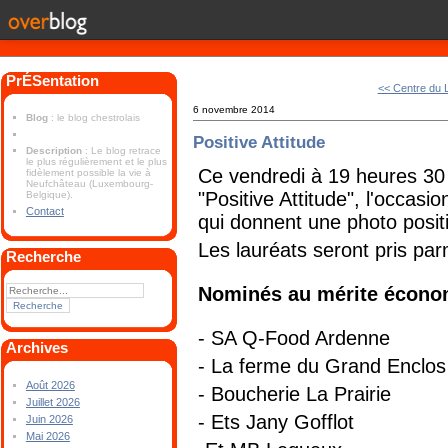
PrÉSentation
<< Centre du 
6 novembre 2014
Blog
: le blog chestrolais
Positive Attitude
Description
: Le blog retrace
le plus régulièrement et le plus
Ce vendredi à 19 heures 30 
fidèlement possible la vie à
Neufchâteau (Luxembourg-
"Positive Attitude", l'occasi
Belgique).
Contact
qui donnent une photo posi
Les lauréats seront pris par
Recherche
Nominés au mérite écono
- SA Q-Food Ardenne
Archives
- La ferme du Grand Enclo
Août 2026
- Boucherie La Prairie
Juillet 2026
- Ets Jany Gofflot
Juin 2026
Mai 2026