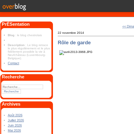
PrÉSentation
<< Dim
22 novembre 2014
Blog
: le blog chestrolais
Rôle de garde
Description
: Le blog retrace
le plus régulièrement et le plus
fidèlement possible la vie à
Neufchâteau (Luxembourg-
Belgique).
Contact
Recherche
Archives
Août 2026
Juillet 2026
Juin 2026
Mai 2026