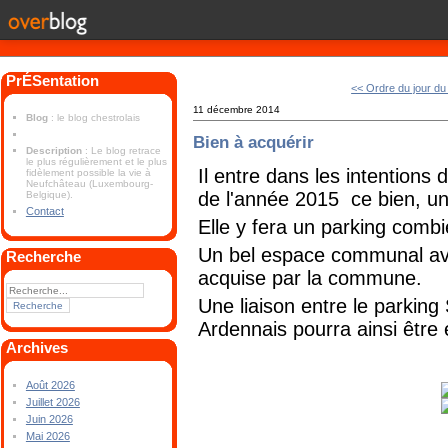
PrÉSentation
<< Ordre du jour du
11 décembre 2014
Blog
: le blog chestrolais
Bien à acquérir
Description
: Le blog retrace
le plus régulièrement et le plus
Il entre dans les intention
fidèlement possible la vie à
Neufchâteau (Luxembourg-
de l'année 2015 ce bien, u
Belgique).
Contact
Elle y fera un parking combi
Un bel espace communal av
Recherche
acquise par la commune.
Une liaison entre le parkin
Ardennais pourra ainsi être
Archives
Août 2026
Juillet 2026
Juin 2026
Mai 2026