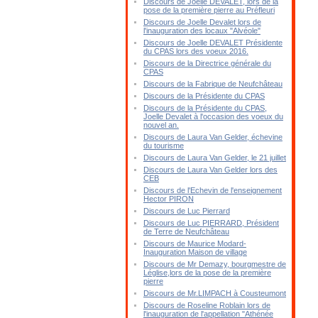
Discours de Joelle DEVALET, lors de la
pose de la première pierre au Préfleuri
Discours de Joelle Devalet lors de
l'inauguration des locaux "Alvéole"
Discours de Joelle DEVALET Présidente
du CPAS lors des voeux 2016.
Discours de la Directrice générale du
CPAS
Discours de la Fabrique de Neufchâteau
Discours de la Présidente du CPAS
Discours de la Présidente du CPAS,
Joelle Devalet à l'occasion des voeux du
nouvel an.
Discours de Laura Van Gelder, échevine
du tourisme
Discours de Laura Van Gelder, le 21 juillet
Discours de Laura Van Gelder lors des
CEB
Discours de l'Echevin de l'enseignement
Hector PIRON
Discours de Luc Pierrard
Discours de Luc PIERRARD, Président
de Terre de Neufchâteau
Discours de Maurice Modard-
Inauguration Maison de village
Discours de Mr Demazy, bourgmestre de
Léglise,lors de la pose de la première
pierre
Discours de Mr.LIMPACH à Cousteumont
Discours de Roseline Roblain lors de
l'inauguration de l'appellation "Athénée