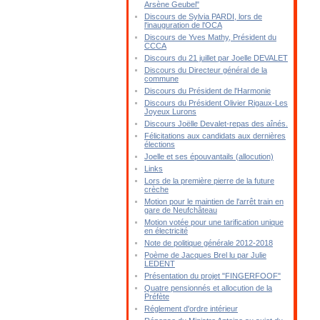
Arsène Geubel"
Discours de Sylvia PARDI, lors de
l'inauguration de l'OCA
Discours de Yves Mathy, Président du
CCCA
Discours du 21 juillet par Joelle DEVALET
Discours du Directeur général de la
commune
Discours du Président de l'Harmonie
Discours du Président Olivier Rigaux-Les
Joyeux Lurons
Discours Joëlle Devalet-repas des aînés.
Félicitations aux candidats aux dernières
élections
Joelle et ses épouvantails (allocution)
Links
Lors de la première pierre de la future
crèche
Motion pour le maintien de l'arrêt train en
gare de Neufchâteau
Motion votée pour une tarification unique
en électricité
Note de politique générale 2012-2018
Poème de Jacques Brel lu par Julie
LEDENT
Présentation du projet "FINGERFOOF"
Quatre pensionnés et allocution de la
Préfète
Réglement d'ordre intérieur