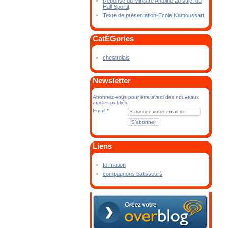
Réponse du Ministre Antoine au sujet du
Hall Sportif
Texte de présentation-Ecole Namoussart
CatÉGories
chestrolais
Newsletter
Abonnez-vous pour être averti des nouveaux
articles publiés.
Email
Liens
formation
compagnons batisseurs