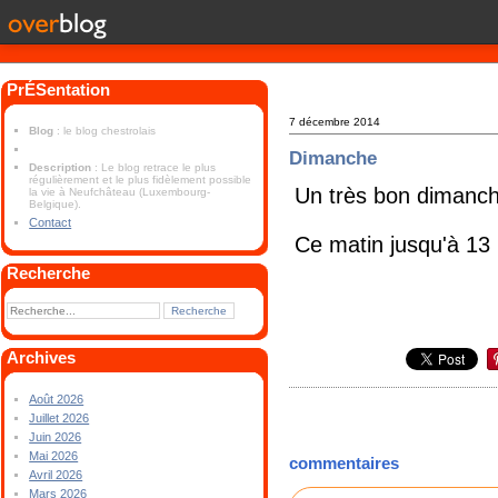
PrÉSentation
7 décembre 2014
Blog
: le blog chestrolais
Dimanche
Description
: Le blog retrace le plus
régulièrement et le plus fidèlement possible
Un très bon dimanche
la vie à Neufchâteau (Luxembourg-
Belgique).
Contact
Ce matin jusqu'à 13
Recherche
Archives
Août 2026
Juillet 2026
Juin 2026
Mai 2026
commentaires
Avril 2026
Mars 2026