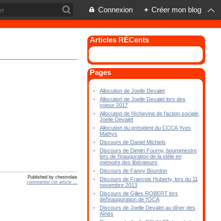
Connexion
+
Créer mon blog
Articles RÉCents
Pages
Allocution de Joelle Devalet
Allocution de Joelle Devalet lors des
voeux 2017
Allocution de l'échevine de l'action sociale,
Joelle Devalet
Allocution du président du CCCA,Yves
Mathys
Discours de Daniel Michiels
Discours de Dimitri Fourny, bourgmestre
lors de l'inauguration de la stèle en
mémoire des libérateurs
Discours de Fanny Bourdon
Published by chestrolais
Discours de François Huberty, lors du 11
commenter cet article
…
novembre 2013
Discours de Gilles ROBERT lors
del'inauguration de l'OCA
Discours de Joelle Devalet au dîner des
Aînés