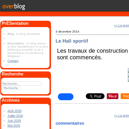
PrÉSentation
<< La prem
3 décembre 2014
Blog
: le blog chestrolais
Le Hall sportif
Description
: Le blog retrace
le plus régulièrement et le plus
Les travaux de construction 
fidèlement possible la vie à
Neufchâteau (Luxembourg-
sont commencés.
Belgique).
Contact
Recherche
Rep
Archives
Août 2026
<< La prem
Juillet 2026
Juin 2026
commentaires
Mai 2026