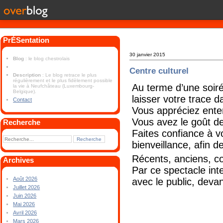
PrÉSentation
30 janvier 2015
Blog
: le blog chestrolais
Centre culturel
Description
: Le blog retrace le plus
régulièrement et le plus fidèlement possible
Au terme d’une soiré
la vie à Neufchâteau (Luxembourg-
Belgique).
laisser votre trace d
Contact
Vous appréciez enten
Vous avez le goût d
Recherche
Faites confiance à 
bienveillance, afin d
Récents, anciens, co
Archives
Par ce spectacle int
Août 2026
avec le public, devan
Juillet 2026
Juin 2026
Mai 2026
Avril 2026
Mars 2026