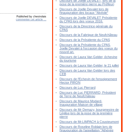
Discours de Joelle DEVALET, lors de la
pose de la première pierre au Préfleuri
Discours de Joelle Devalet lors de
l'inauguration des locaux "Alvéole"
Published by chestrolais
Discours de Joelle DEVALET Présidente
commenter cet article
…
du CPAS lors des voeux 2016.
Discours de la Directrice générale du
CPAS
Discours de la Fabrique de Neufchâteau
Discours de la Présidente du CPAS
Discours de la Présidente du CPAS,
Joelle Devalet à l'occasion des voeux du
nouvel an.
Discours de Laura Van Gelder, échevine
du tourisme
Discours de Laura Van Gelder, le 21 juillet
Discours de Laura Van Gelder lors des
CEB
Discours de l'Echevin de l'enseignement
Hector PIRON
Discours de Luc Pierrard
Discours de Luc PIERRARD, Président
de Terre de Neufchâteau
Discours de Maurice Modard-
Inauguration Maison de village
Discours de Mr Demazy, bourgmestre de
Léglise,lors de la pose de la première
pierre
Discours de Mr.LIMPACH à Cousteumont
Discours de Roseline Roblain lors de
l'inauguration de l'appellation "Athénée