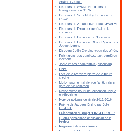
Arsène Geubel"
Discours de Sylvia PARDI, lors de
l'inauguration de l'OCA
Discours de Yves Mathy, Président du
CCCA
Discours du 21 juillet par Joelle DEVALET
Discours du Directeur général de la
commune
Discours du Président de l'Harmonie
Discours du Président Olivier Rigaux-Les
Joyeux Lurons
Discours Joëlle Devalet-repas des aînés.
Félicitations aux candidats aux dernières
élections
Joelle et ses épouvantails (allocution)
Links
Lors de la première pierre de la future
crèche
Motion pour le maintien de l'arrêt train en
gare de Neufchâteau
Motion votée pour une tarification unique
en électricité
Note de politique générale 2012-2018
Poème de Jacques Brel lu par Julie
LEDENT
Présentation du projet "FINGERFOOF"
Quatre pensionnés et allocution de la
Préfète
Réglement d'ordre intérieur