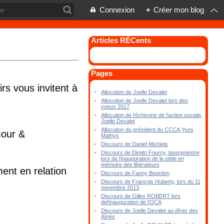
Connexion
+
Créer mon blog
Articles RÉCents
Pages
rs vous invitent à
Allocution de Joelle Devalet
Allocution de Joelle Devalet lors des
voeux 2017
Allocution de l'échevine de l'action sociale,
Joelle Devalet
Allocution du président du CCCA,Yves
mour &
Mathys
Discours de Daniel Michiels
Discours de Dimitri Fourny, bourgmestre
lors de l'inauguration de la stèle en
mémoire des libérateurs
ment en relation
Discours de Fanny Bourdon
Discours de François Huberty, lors du 11
novembre 2013
Discours de Gilles ROBERT lors
del'inauguration de l'OCA
Discours de Joelle Devalet au dîner des
Aînés