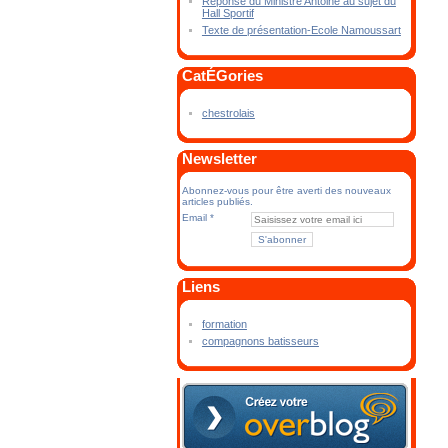
Réponse du Ministre Antoine au sujet du
Hall Sportif
Texte de présentation-Ecole Namoussart
CatÉGories
chestrolais
Newsletter
Abonnez-vous pour être averti des nouveaux
articles publiés.
Email
Liens
formation
compagnons batisseurs