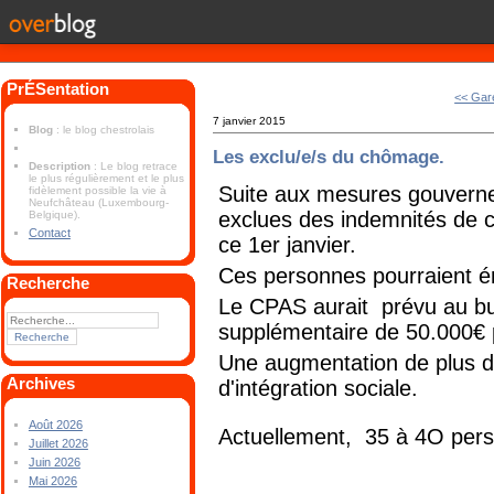
PrÉSentation
<< Gar
7 janvier 2015
Blog
: le blog chestrolais
Les exclu/e/s du chômage.
Description
: Le blog retrace
le plus régulièrement et le plus
Suite aux mesures gouverne
fidèlement possible la vie à
Neufchâteau (Luxembourg-
exclues des indemnités de 
Belgique).
Contact
ce 1er janvier.
Ces personnes pourraient 
Recherche
Le CPAS aurait prévu au b
supplémentaire de 50.000€ p
Une augmentation de plus d
Archives
d'intégration sociale.
Août 2026
Actuellement, 35 à 4O perso
Juillet 2026
Juin 2026
Mai 2026