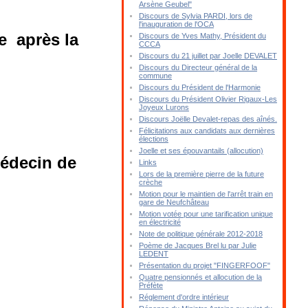
Arsène Geubel"
Discours de Sylvia PARDI, lors de
l'inauguration de l'OCA
e après la
Discours de Yves Mathy, Président du
CCCA
Discours du 21 juillet par Joelle DEVALET
Discours du Directeur général de la
commune
Discours du Président de l'Harmonie
Discours du Président Olivier Rigaux-Les
Joyeux Lurons
Discours Joëlle Devalet-repas des aînés.
Félicitations aux candidats aux dernières
élections
Joelle et ses épouvantails (allocution)
édecin de
Links
Lors de la première pierre de la future
crèche
Motion pour le maintien de l'arrêt train en
gare de Neufchâteau
Motion votée pour une tarification unique
en électricité
Note de politique générale 2012-2018
Poème de Jacques Brel lu par Julie
LEDENT
Présentation du projet "FINGERFOOF"
Quatre pensionnés et allocution de la
Préfète
Réglement d'ordre intérieur