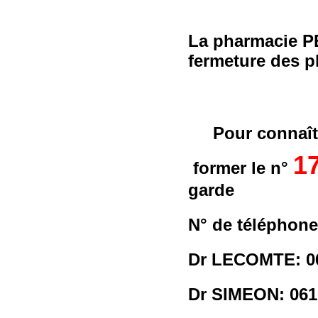
La pharmacie P
fermeture des p
Pour connaît
1
former le n°
garde
N° de téléphon
Dr LECOMTE: 06
Dr SIMEON: 061