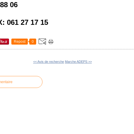
 88 06
: 061 27 17 15
Repost
0
<< Avis de recherche
Marche ADEPS >>
mentaire