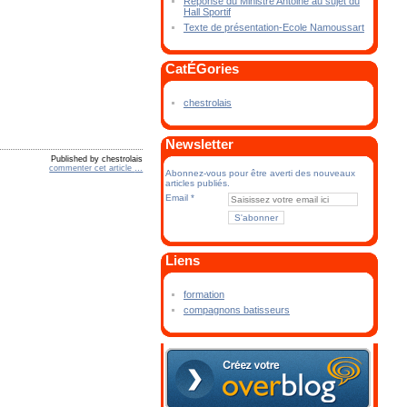
Réponse du Ministre Antoine au sujet du
Hall Sportif
Texte de présentation-Ecole Namoussart
CatÉGories
chestrolais
Newsletter
Published by chestrolais
commenter cet article
…
Abonnez-vous pour être averti des nouveaux
articles publiés.
Email
Liens
formation
compagnons batisseurs