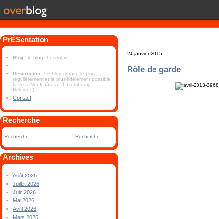
PrÉSentation
24 janvier 2015
Blog
: le blog chestrolais
Rôle de garde
Description
: Le blog retrace le plus
régulièrement et le plus fidèlement possible
la vie à Neufchâteau (Luxembourg-
Belgique).
Contact
Recherche
Archives
Août 2026
Juillet 2026
Juin 2026
Mai 2026
Avril 2026
Mars 2026