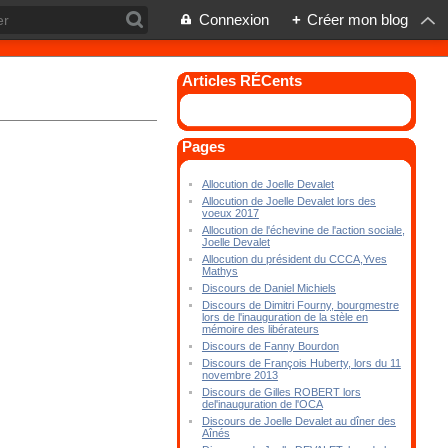
Connexion
+
Créer mon blog
Articles RÉCents
Pages
Allocution de Joelle Devalet
Allocution de Joelle Devalet lors des
voeux 2017
Allocution de l'échevine de l'action sociale,
Joelle Devalet
Allocution du président du CCCA,Yves
Mathys
Discours de Daniel Michiels
Discours de Dimitri Fourny, bourgmestre
lors de l'inauguration de la stèle en
mémoire des libérateurs
Discours de Fanny Bourdon
Discours de François Huberty, lors du 11
novembre 2013
Discours de Gilles ROBERT lors
del'inauguration de l'OCA
Discours de Joelle Devalet au dîner des
Aînés