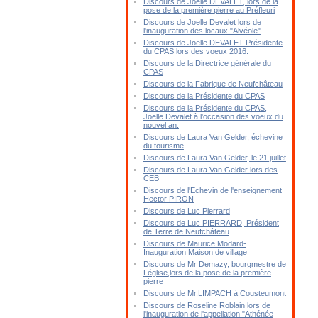
Discours de Joelle DEVALET, lors de la
pose de la première pierre au Préfleuri
Discours de Joelle Devalet lors de
l'inauguration des locaux "Alvéole"
Discours de Joelle DEVALET Présidente
du CPAS lors des voeux 2016.
Discours de la Directrice générale du
CPAS
Discours de la Fabrique de Neufchâteau
Discours de la Présidente du CPAS
Discours de la Présidente du CPAS,
Joelle Devalet à l'occasion des voeux du
nouvel an.
Discours de Laura Van Gelder, échevine
du tourisme
Discours de Laura Van Gelder, le 21 juillet
Discours de Laura Van Gelder lors des
CEB
Discours de l'Echevin de l'enseignement
Hector PIRON
Discours de Luc Pierrard
Discours de Luc PIERRARD, Président
de Terre de Neufchâteau
Discours de Maurice Modard-
Inauguration Maison de village
Discours de Mr Demazy, bourgmestre de
Léglise,lors de la pose de la première
pierre
Discours de Mr.LIMPACH à Cousteumont
Discours de Roseline Roblain lors de
l'inauguration de l'appellation "Athénée