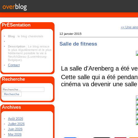
PrÉSentation
<< Une aire
12 janvier 2015
Blog
: le blog chestrolais
Salle de fitness
Description
: Le blog retrace
le plus régulièrement et le plus
fidèlement possible la vie à
Neufchâteau (Luxembourg-
Belgique).
Contact
La salle d'Arenberg a été v
Cette salle qui a été penda
Recherche
cinéma va devenir une salle 
Archives
Août 2026
Juillet 2026
Juin 2026
Mai 2026