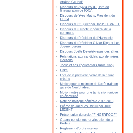
Arsène Geubel"
Discours de Sylvia PARDI, lors de
l'inauguration de l'OCA
Discours de Yves Mathy, Président du
CCCA
Discours du 21 juillet par Joelle DEVALET
Discours du Directeur général de la
commune
Discours du Président de l'Harmonie
Discours du Président Olivier Rigaux-Les
Joyeux Lurons
Discours Joëlle Devalet-repas des aînés.
Félicitations aux candidats aux dernières
élections
Joelle et ses épouvantails (allocution)
Links
Lors de la première pierre de la future
crèche
Motion pour le maintien de l'arrêt train en
gare de Neufchâteau
Motion votée pour une tarification unique
en électricité
Note de politique générale 2012-2018
Poème de Jacques Brel lu par Julie
LEDENT
Présentation du projet "FINGERFOOF"
Quatre pensionnés et allocution de la
Préfète
Réglement d'ordre intérieur