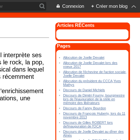
Connexion
+
Créer mon blog
Articles RÉCents
Pages
l interprète ses
Allocution de Joelle Devalet
 le rock, la pop,
Allocution de Joelle Devalet lors des
voeux 2017
ical dans lequel
Allocution de l'échevine de l'action sociale,
us récemment
Joelle Devalet
Allocution du président du CCCA,Yves
Mathys
l’enrichissement
Discours de Daniel Michiels
Discours de Dimitri Fourny, bourgmestre
ations, une
lors de l'inauguration de la stèle en
mémoire des libérateurs
Discours de Fanny Bourdon
Discours de François Huberty, lors du 11
novembre 2013
Discours de Gilles ROBERT lors
del'inauguration de l'OCA
Discours de Joelle Devalet au dîner des
Aînés