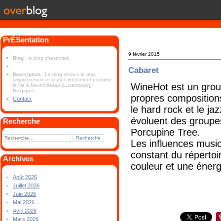
PrÉSentation
9 février 2015
Blog
: le blog chestrolais
Cabaret
Description
: Le blog retrace le plus
régulièrement et le plus fidèlement possible
WineHot est un group
la vie à Neufchâteau (Luxembourg-
Belgique).
propres compositions,
Contact
le hard rock et le j
évoluent des groupe
Recherche
Porcupine Tree.
Les influences music
constant du répertoi
Archives
couleur et une énerg
Août 2026
Juillet 2026
Juin 2026
Mai 2026
Avril 2026
Mars 2026