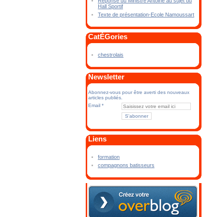
Réponse du Ministre Antoine au sujet du
Hall Sportif
Texte de présentation-Ecole Namoussart
CatÉGories
chestrolais
Newsletter
Abonnez-vous pour être averti des nouveaux
articles publiés.
Email
Liens
formation
compagnons batisseurs