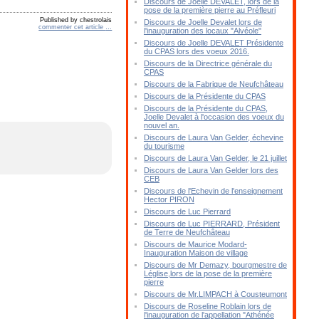
Discours de Joelle DEVALET, lors de la
pose de la première pierre au Préfleuri
Published by chestrolais
Discours de Joelle Devalet lors de
commenter cet article
…
l'inauguration des locaux "Alvéole"
Discours de Joelle DEVALET Présidente
du CPAS lors des voeux 2016.
Discours de la Directrice générale du
CPAS
Discours de la Fabrique de Neufchâteau
Discours de la Présidente du CPAS
Discours de la Présidente du CPAS,
Joelle Devalet à l'occasion des voeux du
nouvel an.
Discours de Laura Van Gelder, échevine
du tourisme
Discours de Laura Van Gelder, le 21 juillet
Discours de Laura Van Gelder lors des
CEB
Discours de l'Echevin de l'enseignement
Hector PIRON
Discours de Luc Pierrard
Discours de Luc PIERRARD, Président
de Terre de Neufchâteau
Discours de Maurice Modard-
Inauguration Maison de village
Discours de Mr Demazy, bourgmestre de
Léglise,lors de la pose de la première
pierre
Discours de Mr.LIMPACH à Cousteumont
Discours de Roseline Roblain lors de
l'inauguration de l'appellation "Athénée