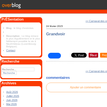
PrÉSentation
<< Carnaval des e
24 février 2015
Blog
: le blog chestrolais
Grandvoir
Description
: Le blog retrace
le plus régulièrement et le plus
fidèlement possible la vie à
Neufchâteau (Luxembourg-
Belgique).
Contact
Rep
Recherche
<< Carnaval des e
commentaires
Archives
Ajouter un commentaire
Août 2026
Juillet 2026
Juin 2026
Mai 2026