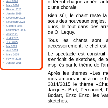
différent chaque année, aut
Avril 2026
Mars 2026
d’une chorale.
Février 2026
Janvier 2026
Bien sûr, le chant reste l
Décembre 2025
sous des nouveaux angles. 
Novembre 2025
duos, le tout dans des arr
Octobre 2025
Septembre 2025
de O. Lequy.
Août 2025
Juillet 2025
Tous les chants sont a
Juin 2025
accessoirement, le chef est 
Mai 2025
Avril 2025
Le spectacle est construit
Mars 2025
s’enrichit de sketches, de
Février 2025
Janvier 2025
inspirés par le thème de l’
Après les thèmes «Les mé
mes amours », «Là où je t'
2014/2015 le thème «Chez
Jacques Brel, Fernandel, 
Bodart, Enzo Enzo, les Vam
sketches.