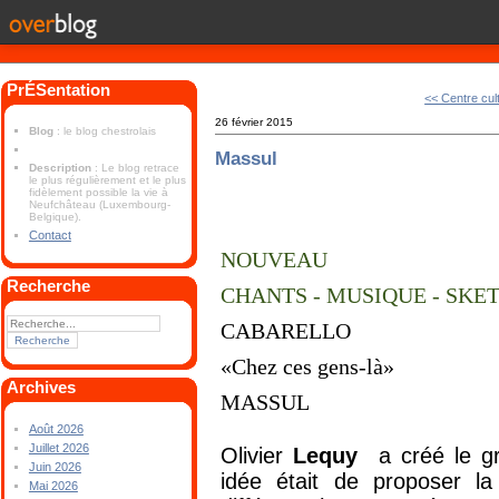
PrÉSentation
<< Centre cul
26 février 2015
Blog
: le blog chestrolais
Massul
Description
: Le blog retrace
le plus régulièrement et le plus
fidèlement possible la vie à
Neufchâteau (Luxembourg-
Belgique).
Contact
NOUVEAU
Recherche
CHANTS - MUSIQUE - SKE
CABARELLO
«Chez ces gens-là»
Archives
MASSUL
Août 2026
Juillet 2026
Olivier
Lequy
a créé le gr
Juin 2026
idée était de proposer l
Mai 2026