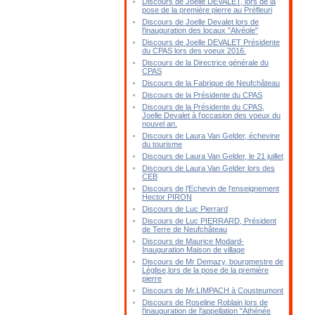
Discours de Joelle DEVALET, lors de la
pose de la première pierre au Préfleuri
Discours de Joelle Devalet lors de
l'inauguration des locaux "Alvéole"
Discours de Joelle DEVALET Présidente
du CPAS lors des voeux 2016.
Discours de la Directrice générale du
CPAS
Discours de la Fabrique de Neufchâteau
Discours de la Présidente du CPAS
Discours de la Présidente du CPAS,
Joelle Devalet à l'occasion des voeux du
nouvel an.
Discours de Laura Van Gelder, échevine
du tourisme
Discours de Laura Van Gelder, le 21 juillet
Discours de Laura Van Gelder lors des
CEB
Discours de l'Echevin de l'enseignement
Hector PIRON
Discours de Luc Pierrard
Discours de Luc PIERRARD, Président
de Terre de Neufchâteau
Discours de Maurice Modard-
Inauguration Maison de village
Discours de Mr Demazy, bourgmestre de
Léglise,lors de la pose de la première
pierre
Discours de Mr.LIMPACH à Cousteumont
Discours de Roseline Roblain lors de
l'inauguration de l'appellation "Athénée