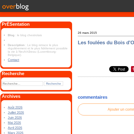
PrÉSentation
26 mars 2015
Blog
: le blog chestrolais
Les foulées du Bois d'
Description
: Le blog retrace le plus
régulièrement et le plus fidèlement possible
la vie à Neufchâteau (Luxembourg-
Belgique).
Contact
Recherche
Archives
commentaires
Août 2026
Ajouter un com
Juillet 2026
Juin 2026
Mai 2026
Avril 2026
Mars 2026