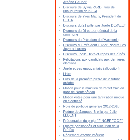
Arsène Geubel"
Discours de Sylvia PARDI, lors de
l'inauguration de l'OCA
Discours de Yves Mathy, Président du
CCCA
Discours du 21 juillet par Joelle DEVALET
Discours du Directeur général de la
commune
Discours du Président de l'Harmonie
Discours du Président Olivier Rigaux-Les
Joyeux Lurons
Discours Joëlle Devalet-repas des aînés.
Félicitations aux candidats aux dernières
élections
Joelle et ses épouvantails (allocution)
Links
Lors de la première pierre de la future
crèche
Motion pour le maintien de l'arrêt train en
gare de Neufchâteau
Motion votée pour une tarification unique
en électricité
Note de politique générale 2012-2018
Poème de Jacques Brel lu par Julie
LEDENT
Présentation du projet "FINGERFOOF"
Quatre pensionnés et allocution de la
Préfète
Réglement d'ordre intérieur