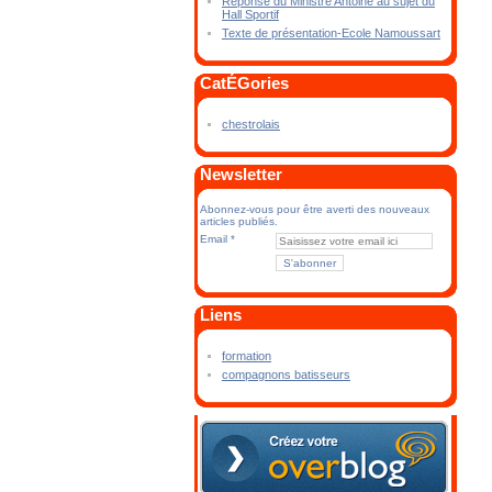
Réponse du Ministre Antoine au sujet du
Hall Sportif
Texte de présentation-Ecole Namoussart
CatÉGories
chestrolais
Newsletter
Abonnez-vous pour être averti des nouveaux
articles publiés.
Email
Liens
formation
compagnons batisseurs