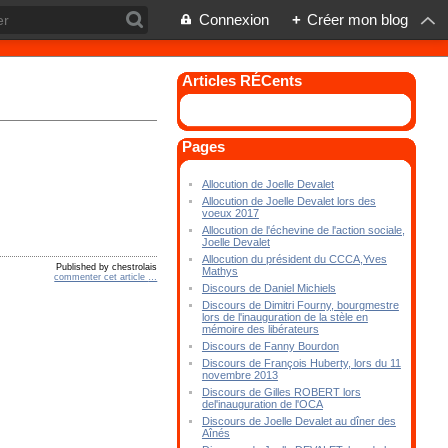
Connexion
+
Créer mon blog
Articles RÉCents
Pages
Allocution de Joelle Devalet
Allocution de Joelle Devalet lors des
voeux 2017
Allocution de l'échevine de l'action sociale,
Joelle Devalet
Allocution du président du CCCA,Yves
Published by chestrolais
Mathys
commenter cet article
…
Discours de Daniel Michiels
Discours de Dimitri Fourny, bourgmestre
lors de l'inauguration de la stèle en
mémoire des libérateurs
Discours de Fanny Bourdon
Discours de François Huberty, lors du 11
novembre 2013
Discours de Gilles ROBERT lors
del'inauguration de l'OCA
Discours de Joelle Devalet au dîner des
Aînés