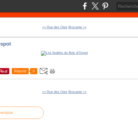
<< Rue des Oies
Brocante >>
Ospot
Repost
0
<< Rue des Oies
Brocante >>
mentaire