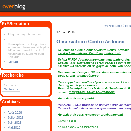
PrÉSentation
<< Brocante à Neu
17 mars 2015
Blog
: le blog chestrolais
Observatoire Centre Ardenne
Description
: Le blog retrace
le plus régulièrement et le plus
Ce jeudi 19 à 20h à l'Observatoire Centre Ardenne, 
fidèlement possible la vie à
vendredi en matinée. Voir Pces jointes SVP.
Neufchâteau (Luxembourg-
Belgique).
Sylvia PARDI, Archéo-astronome nous parlera des E
Contact
Ensuite, des explications seront données sur le 
En effet, un partielle en Belgique de cette valeur n
Des lunettes d'éclipse "
Si certaines commandes n
Recherche
Sous la plus grande réserve!
Pour rappel, les adultes et jeune à partir de 15 an
deux types de programmes:
Rens. & Inscriptions
à la Maison du Tourisme du Pa
info@foret-anlier-tourisme.be
ou sur:
Au plaisir de vous y voir!
Archives
Pour Info, L'OCA propose un nouveau type de logem
Passer la nuit à deux sous un planétarium numériq
Août 2026
Au plaisir de vous rencontrer prochainement!
Juillet 2026
Giles ROBERT
Juin 2026
061/615905 ou 0495/267659
Mai 2026