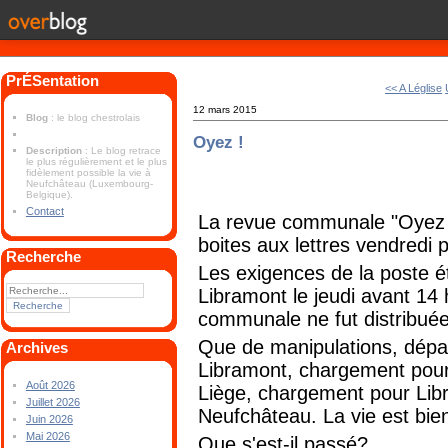
PrÉSentation
<< A Léglise
12 mars 2015
Blog
: le blog chestrolais
Oyez !
Description
: Le blog retrace
le plus régulièrement et le plus
fidèlement possible la vie à
Neufchâteau (Luxembourg-
Belgique).
Contact
La revue communale "Oyez C
boites aux lettres vendredi 
Recherche
Les exigences de la poste é
Libramont le jeudi avant 14 h
communale ne fut distribuée
Que de manipulations, dépa
Archives
Libramont, chargement pour 
Août 2026
Liège, chargement pour Libr
Juillet 2026
Neufchâteau. La vie est bie
Juin 2026
Mai 2026
Que s'est-il passé?