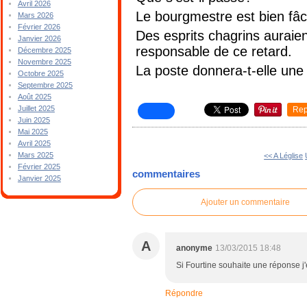
Avril 2026
Le bourgmestre est bien fâ
Mars 2026
Février 2026
Des esprits chagrins aurai
Janvier 2026
responsable de ce retard.
Décembre 2025
Novembre 2025
La poste donnera-t-elle une
Octobre 2025
Septembre 2025
Août 2025
Juillet 2025
Rep
Juin 2025
Mai 2025
Avril 2025
Mars 2025
<< A Léglise
Février 2025
commentaires
Janvier 2025
Ajouter un commentaire
A
anonyme
13/03/2015 18:48
Si Fourtine souhaite une réponse j'
Répondre