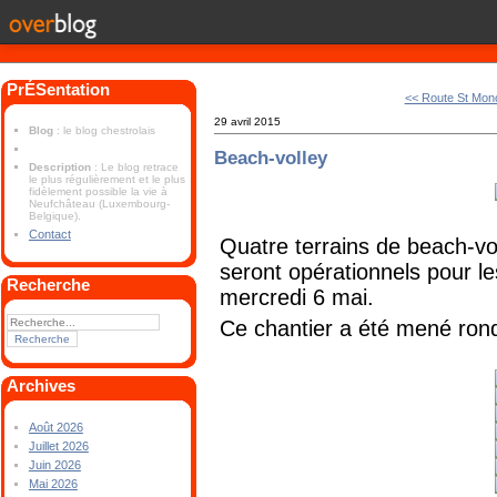
PrÉSentation
<< Route St Mon
29 avril 2015
Blog
: le blog chestrolais
Beach-volley
Description
: Le blog retrace
le plus régulièrement et le plus
fidèlement possible la vie à
Neufchâteau (Luxembourg-
Belgique).
Contact
Quatre terrains de beach-vol
seront opérationnels pour l
Recherche
mercredi 6 mai.
Ce chantier a été mené ron
Archives
Août 2026
Juillet 2026
Juin 2026
Mai 2026