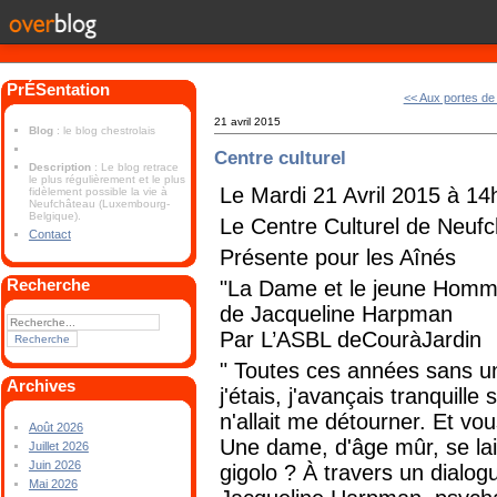
PrÉSentation
<< Aux portes de l
21 avril 2015
Blog
: le blog chestrolais
Centre culturel
Description
: Le blog retrace
le plus régulièrement et le plus
Le Mardi 21 Avril 2015 à 14
fidèlement possible la vie à
Neufchâteau (Luxembourg-
Belgique).
Le Centre Culturel de Neuf
Contact
Présente pour les Aînés
Recherche
"La Dame et le jeune Homm
de Jacqueline Harpman
Par L’ASBL deCouràJardin
" Toutes ces années sans un
Archives
j'étais, j'avançais tranquill
n'allait me détourner. Et vou
Août 2026
Une dame, d'âge mûr, se lai
Juillet 2026
Juin 2026
gigolo ? À travers un dialog
Mai 2026