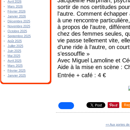
Jacqueline Harpman, psychan
Avril 2026
sortir de nos certitudes pou
Mars 2026
Février 2026
l'autre. Comment échapper 
Janvier 2026
à une rencontre particulière
Décembre 2025
à propos de l’autre, différe
Novembre 2025
Octobre 2025
chez des femmes seules, qui
Septembre 2025
vie passe tellement vite, el
Août 2025
d’une ride à l’autre, on cou
Juillet 2025
Juin 2025
s’essouffle »
Mai 2025
Avec Miguel Lamoline et Cé
Avril 2025
Aide à la mise en scène : C
Mars 2025
Février 2025
Entrée + café : 4 €
Janvier 2025
Rep
<< Aux portes de l