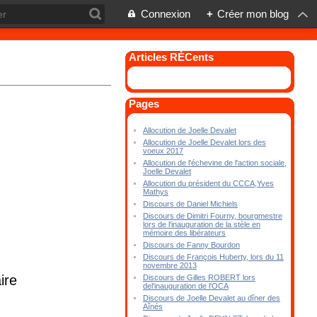
Connexion
+
Créer mon blog
Articles RÉCents
Pages
Allocution de Joelle Devalet
Allocution de Joelle Devalet lors des
voeux 2017
Allocution de l'échevine de l'action sociale,
Joelle Devalet
Allocution du président du CCCA,Yves
Mathys
Discours de Daniel Michiels
Discours de Dimitri Fourny, bourgmestre
lors de l'inauguration de la stèle en
mémoire des libérateurs
Discours de Fanny Bourdon
Discours de François Huberty, lors du 11
novembre 2013
ire
Discours de Gilles ROBERT lors
del'inauguration de l'OCA
Discours de Joelle Devalet au dîner des
Aînés