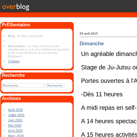
PrÉSentation
26 avril 2015
Blog
: le blog chestrolais
Dimanche
Description
: Le blog retrace le plus
régulièrement et le plus fidèlement possible
Un agréable dimanch
la vie à Neufchâteau (Luxembourg-
Belgique).
Contact
Stage de Ju-Jutsu o
Recherche
Portes ouvertes à l
-Dès 11 heures
Archives
A midi repas en self
Août 2026
Juillet 2026
A 14 heures spectacl
Juin 2026
Mai 2026
Avril 2026
A 15 heures activité
Mars 2026