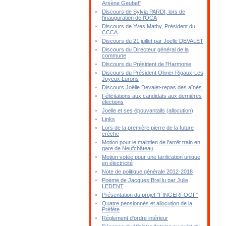
Arsène Geubel"
Discours de Sylvia PARDI, lors de
l'inauguration de l'OCA
Discours de Yves Mathy, Président du
CCCA
Discours du 21 juillet par Joelle DEVALET
Discours du Directeur général de la
commune
Discours du Président de l'Harmonie
Discours du Président Olivier Rigaux-Les
Joyeux Lurons
Discours Joëlle Devalet-repas des aînés.
Félicitations aux candidats aux dernières
élections
Joelle et ses épouvantails (allocution)
Links
Lors de la première pierre de la future
crèche
Motion pour le maintien de l'arrêt train en
gare de Neufchâteau
Motion votée pour une tarification unique
en électricité
Note de politique générale 2012-2018
Poème de Jacques Brel lu par Julie
LEDENT
Présentation du projet "FINGERFOOF"
Quatre pensionnés et allocution de la
Préfète
Réglement d'ordre intérieur