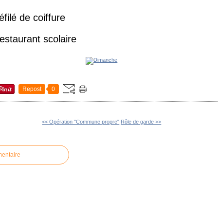
filé de coiffure
estaurant scolaire
Repost
0
<< Opération "Commune propre"
Rôle de garde >>
mentaire