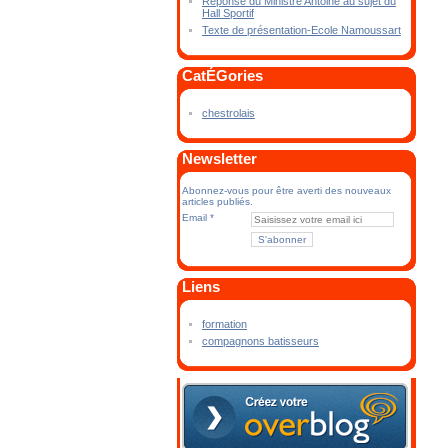
Réponse du Ministre Antoine au sujet du
Hall Sportif
Texte de présentation-Ecole Namoussart
CatÉGories
chestrolais
Newsletter
Abonnez-vous pour être averti des nouveaux
articles publiés.
Email
Liens
formation
compagnons batisseurs