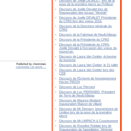
Discours de Joelle DEVALET, lors de la
pose de la première pierre au Préfleuri
Discours de Joelle Devalet lors de
l'inauguration des locaux "Alvéole"
Discours de Joelle DEVALET Présidente
du CPAS lors des voeux 2016.
Discours de la Directrice générale du
CPAS
Discours de la Fabrique de Neufchâteau
Discours de la Présidente du CPAS
Discours de la Présidente du CPAS,
Joelle Devalet à l'occasion des voeux du
nouvel an.
Discours de Laura Van Gelder, échevine
du tourisme
Published by chestrolais
Discours de Laura Van Gelder, le 21 juillet
commenter cet article
…
Discours de Laura Van Gelder lors des
CEB
Discours de l'Echevin de l'enseignement
Hector PIRON
Discours de Luc Pierrard
Discours de Luc PIERRARD, Président
de Terre de Neufchâteau
Discours de Maurice Modard-
Inauguration Maison de village
Discours de Mr Demazy, bourgmestre de
Léglise,lors de la pose de la première
pierre
Discours de Mr.LIMPACH à Cousteumont
Discours de Roseline Roblain lors de
l'inauguration de l'appellation "Athénée