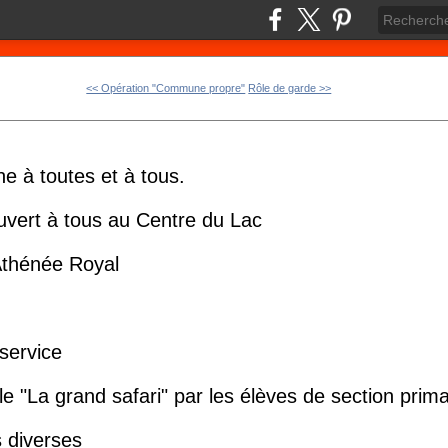
<< Opération "Commune propre"
Rôle de garde >>
e à toutes et à tous.
uvert à tous au Centre du Lac
'Athénée Royal
-service
e "La grand safari" par les élèves de section prima
s diverses