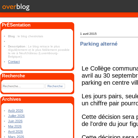
PrÉSentation
1 avril 2015
Blog
: le blog chestrolais
Parking alterné
Description
: Le blog retrace le plus
régulièrement et le plus fidèlement possible
la vie à Neufchâteau (Luxembourg-
Belgique).
Contact
Le Collège communal 
avril au 30 septembre
Recherche
parking en centre vil
Les jours pairs, seul
Archives
un chiffre pair pourr
Août 2026
Cette décision sera 
Juillet 2026
Juin 2026
de l'ordre du jour fi
Mai 2026
Avril 2026
Cette décision sera 
Mars 2026