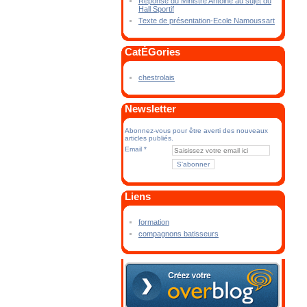
Réponse du Ministre Antoine au sujet du
Hall Sportif
Texte de présentation-Ecole Namoussart
CatÉGories
chestrolais
Newsletter
Abonnez-vous pour être averti des nouveaux
articles publiés.
Email
Liens
formation
compagnons batisseurs