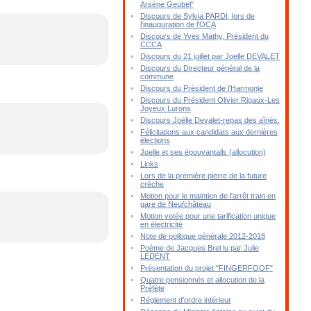
Arsène Geubel"
Discours de Sylvia PARDI, lors de
l'inauguration de l'OCA
Discours de Yves Mathy, Président du
CCCA
Discours du 21 juillet par Joelle DEVALET
Discours du Directeur général de la
commune
Discours du Président de l'Harmonie
Discours du Président Olivier Rigaux-Les
Joyeux Lurons
Discours Joëlle Devalet-repas des aînés.
Félicitations aux candidats aux dernières
élections
Joelle et ses épouvantails (allocution)
Links
Lors de la première pierre de la future
crèche
Motion pour le maintien de l'arrêt train en
gare de Neufchâteau
Motion votée pour une tarification unique
en électricité
Note de politique générale 2012-2018
Poème de Jacques Brel lu par Julie
LEDENT
Présentation du projet "FINGERFOOF"
Quatre pensionnés et allocution de la
Préfète
Réglement d'ordre intérieur