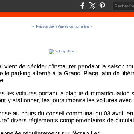
<< Poisson d'avril
Auprès de mon arbre >>
vient de décider d'instaurer pendant la saison tou
 le parking alterné à la Grand 'Place, afin de libé
le.
es les voitures portant la plaque d'immatriculation 
ont y stationner, les jours impairs les voitures avec 
prise au cours du conseil communal du 03 avril, en 
gure" divers règlements complémentaires de circulat
rappelée régulièrement sur l'écran Led.