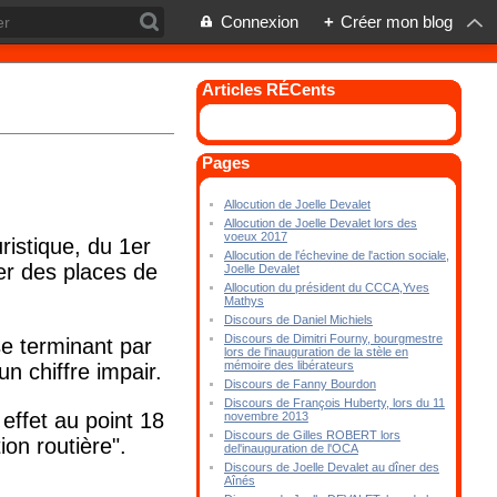
Connexion
+
Créer mon blog
Articles RÉCents
Pages
Allocution de Joelle Devalet
Allocution de Joelle Devalet lors des
voeux 2017
ristique, du 1er
Allocution de l'échevine de l'action sociale,
rer des places de
Joelle Devalet
Allocution du président du CCCA,Yves
Mathys
Discours de Daniel Michiels
Discours de Dimitri Fourny, bourgmestre
se terminant par
lors de l'inauguration de la stèle en
mémoire des libérateurs
un chiffre impair.
Discours de Fanny Bourdon
Discours de François Huberty, lors du 11
effet au point 18
novembre 2013
Discours de Gilles ROBERT lors
ion routière".
del'inauguration de l'OCA
Discours de Joelle Devalet au dîner des
Aînés