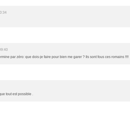
0:34
09:40
mine par zéro: que dois-je faire pour bien me garer ? Ils sont fous ces romains !!!!
que tout est possible .