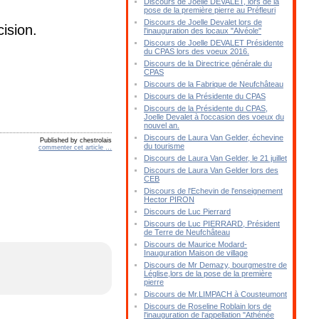
Discours de Joelle DEVALET, lors de la
pose de la première pierre au Préfleuri
Discours de Joelle Devalet lors de
cision.
l'inauguration des locaux "Alvéole"
Discours de Joelle DEVALET Présidente
du CPAS lors des voeux 2016.
Discours de la Directrice générale du
CPAS
Discours de la Fabrique de Neufchâteau
Discours de la Présidente du CPAS
Discours de la Présidente du CPAS,
Joelle Devalet à l'occasion des voeux du
nouvel an.
Discours de Laura Van Gelder, échevine
Published by chestrolais
du tourisme
commenter cet article
…
Discours de Laura Van Gelder, le 21 juillet
Discours de Laura Van Gelder lors des
CEB
Discours de l'Echevin de l'enseignement
Hector PIRON
Discours de Luc Pierrard
Discours de Luc PIERRARD, Président
de Terre de Neufchâteau
Discours de Maurice Modard-
Inauguration Maison de village
Discours de Mr Demazy, bourgmestre de
Léglise,lors de la pose de la première
pierre
Discours de Mr.LIMPACH à Cousteumont
Discours de Roseline Roblain lors de
l'inauguration de l'appellation "Athénée