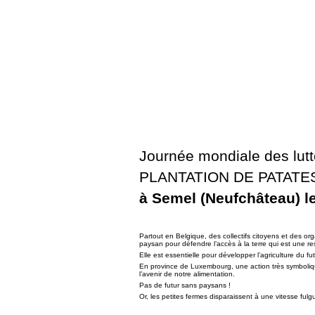
Journée mondiale des lut
PLANTATION DE PATATE
à Semel (Neufchâteau) le
Partout en Belgique, des collectifs citoyens et des or
paysan pour défendre l’accès à la terre qui est une re
Elle est essentielle pour développer l’agriculture du fut
En province de Luxembourg, une action très symboliq
l’avenir de notre alimentation.
Pas de futur sans paysans !
Or, les petites fermes disparaissent à une vitesse fulgu