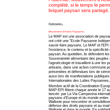
complété, si le temps le perme
briquet paysan sera partagé.
Partenaires :
Mouvement d’Action Paysanne
Le MAP est une association de paysan
ont créé une "Ecole Paysanne Indépen
savoir-faire paysans. Le MAP et l’EPI 
l’existence, le contenu et la spécificit
paysan. Au quotidien, ils défendent les
Souveraineté alimentaire des peuples a
l’agroécologie et travaillent à unir le
artisans, dans une action commune po
présentées et défendues lors de sémin
aussi lors de manifestations publiques
Internationales des Luttes Paysannes
Membre actif de la Coordination Eur
MAP-EPI fêtent chaque année le 17 avr
lancée par La Via Campesina internatio
paysans d'Europe et du monde entier. I
Wallonie pour rencontrer et sensibiliser
défense des droits paysans et au main
Wallonie et dans le monde. En solidari