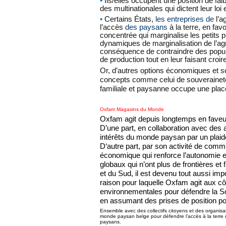
•
Ils/elles occupent une position de fai
des multinationales qui dictent leur loi 
•
Certains États,
les entreprises de
l’a
l’accès
des paysans
à la terre, en fav
concentrée qui marginalise les petits 
dynamiques de marginalisation de l’agr
conséquence de contraindre des popul
de production tout en leur faisant croi
Or, d’autres options économiques et soc
concepts comme celui de souveraineté al
familiale et paysanne occupe une plac
Oxfam Magasins du Monde
Oxfam agit depuis longtemps en faveur
D’une part, en collaboration avec des a
intérêts du monde paysan par un plaidoy
D‘autre part, par son activité de com
économique qui renforce l’autonomie 
globaux qui n’ont plus de frontières et
et du Sud, il est devenu tout aussi impo
raison pour laquelle Oxfam agit aux cô
environnementales pour défendre la So
en assumant des prises de position pol
Ensemble avec des collectifs citoyens et des organisa
monde paysan belge pour défendre l’accès à la terre qu
paysans.