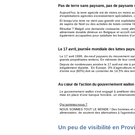
Pas de terre sans paysans, pas de paysans 
Aujourd’hui, la terre agricole est de moins en moins a
d’exploitations agricoles excessivement spécialisées
Et lorsqu’une terre ne vient pas grandir une exploitatio
de sapins de Noël ou des activités de loisirs comme l’équ
Résultat ? Malgré une demande croissante, notre alime
alimentaire durable diminue en Belgique et accroît no
également accaparées pour satisfaire les besoins d’u
Le 17 avril, journée mondiale des luttes pay
Le 17 avril 1996, dix-neuf paysans du mouvement sans 
grands propriétaires terriens. En mémoire de leur com
Depuis de nombreuses années le 17 avril est mis à prof
inégalement répartie. En Europe, 3% d’agriculteurs ma
d’entre eux (80%) doit se contenter de 14,5% des terr
Au cœur de l’action du gouvernement wallon
Le gouvernement wallon s’est engagé à améliorer dès 2
mise en place d’une banque foncière, un observatoire e
Qui sommes-nous ?
NOUS SOMMES TOUT LE MONDE ! Des hommes et de fe
alimentation, de soutenir des alternatives à l’agroindus
Un peu de visibilité en Pr