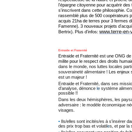
l'épargne citoyenne pour acquérir des t
s'inscrivent dans cette philosophie. C
rassemblé plus de 500 coopérateurs po
acquis 21ha de terres pour 3 fermes d
Famenne). 3 nouveaux projets d'acquis
www.terre-en-
Bertrix). Plus d'infos:
Entraide et Fraternité
Entraide et Fraternité est une ONG de
milite pour le respect des droits humai
dans le monde, nos luttes locales part
souveraineté alimentaire !
Les enjeux 
est un majeur !
Entraide et Fraternité, dans ses miss
d’analyse, dénonce
le
système alimenta
possible !!
Dans les deux hémisphères, les pays
adversaire : le modèle économique néo
visages.
•
Ils/elles sont incités/es à s’insérer 
des prix trop bas et volatil
e
s, et par la