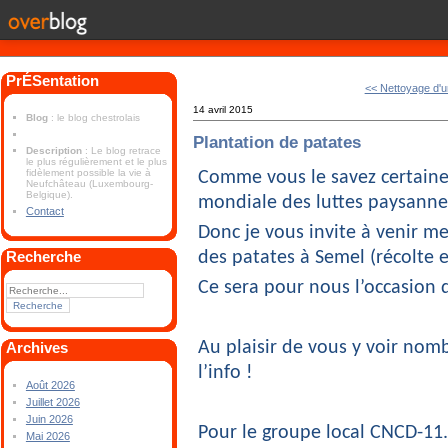
PrÉSentation
<< Nettoyage d'un
14 avril 2015
Blog
: le blog chestrolais
Plantation de patates
Description
: Le blog retrace
le plus régulièrement et le plus
fidèlement possible la vie à
Comme vous le savez certainem
Neufchâteau (Luxembourg-
Belgique).
mondiale des luttes paysanne
Contact
Donc je vous invite à venir m
des patates à Semel (récolte en
Recherche
Ce sera pour nous l’occasion 
Au plaisir de vous y voir nomb
Archives
l’info !
Août 2026
Juillet 2026
Juin 2026
Pour le groupe local CNCD-11
Mai 2026