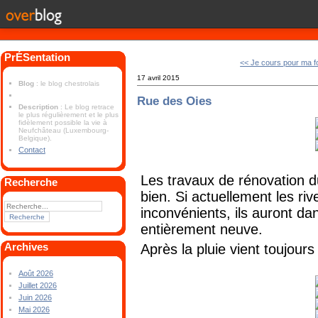
PrÉSentation
<< Je cours pour ma 
17 avril 2015
Blog
: le blog chestrolais
Rue des Oies
Description
: Le blog retrace
le plus régulièrement et le plus
fidèlement possible la vie à
Neufchâteau (Luxembourg-
Belgique).
Contact
Les travaux de rénovation d
Recherche
bien. Si actuellement les riv
inconvénients, ils auront d
entièrement neuve.
Archives
Après la pluie vient toujours l
Août 2026
Juillet 2026
Juin 2026
Mai 2026