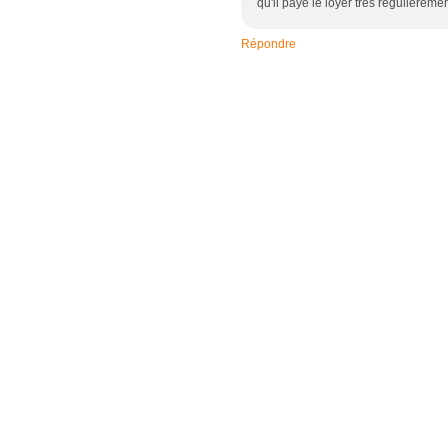
qu'il paye le loyer très régulièremen
Répondre