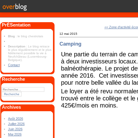
PrÉSentation
<< Zone d'activité éc
12 mai 2015
Blog
: le blog chestrolais
Camping
Description
: Le blog retrace
le plus régulièrement et le plus
Une partie du terrain de c
fidèlement possible la vie à
Neufchâteau (Luxembourg-
à deux investisseurs locaux. 
Belgique).
Contact
balnéothérapie. Le projet dev
année 2016. Cet investissem
Recherche
pour notre belle vallée du la
Le loyer a été revu normale
trouvé entre le collège et le
425€/mois en moins.
Archives
Août 2026
Juillet 2026
Juin 2026
Mai 2026