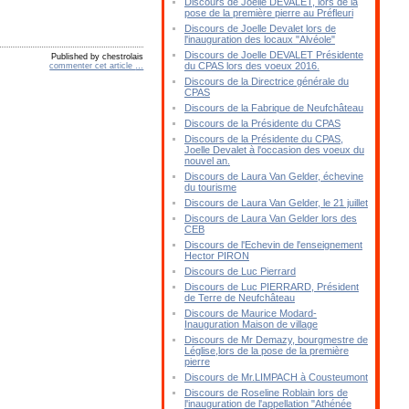
Discours de Joelle DEVALET, lors de la
pose de la première pierre au Préfleuri
Discours de Joelle Devalet lors de
l'inauguration des locaux "Alvéole"
Discours de Joelle DEVALET Présidente
Published by chestrolais
du CPAS lors des voeux 2016.
commenter cet article
…
Discours de la Directrice générale du
CPAS
Discours de la Fabrique de Neufchâteau
Discours de la Présidente du CPAS
Discours de la Présidente du CPAS,
Joelle Devalet à l'occasion des voeux du
nouvel an.
Discours de Laura Van Gelder, échevine
du tourisme
Discours de Laura Van Gelder, le 21 juillet
Discours de Laura Van Gelder lors des
CEB
Discours de l'Echevin de l'enseignement
Hector PIRON
Discours de Luc Pierrard
Discours de Luc PIERRARD, Président
de Terre de Neufchâteau
Discours de Maurice Modard-
Inauguration Maison de village
Discours de Mr Demazy, bourgmestre de
Léglise,lors de la pose de la première
pierre
Discours de Mr.LIMPACH à Cousteumont
Discours de Roseline Roblain lors de
l'inauguration de l'appellation "Athénée