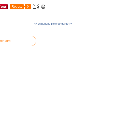
Repost
0
<< Dimanche
Rôle de garde >>
mentaire