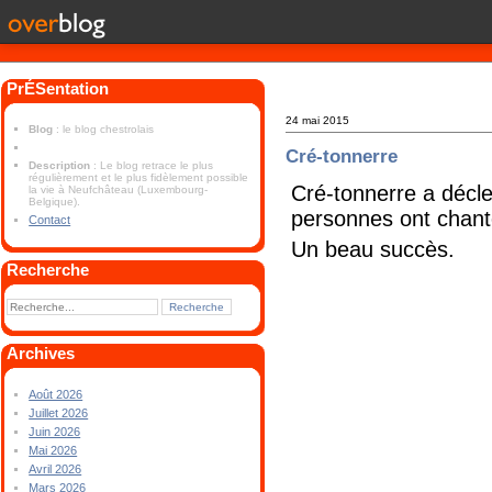
PrÉSentation
24 mai 2015
Blog
: le blog chestrolais
Cré-tonnerre
Description
: Le blog retrace le plus
régulièrement et le plus fidèlement possible
Cré-tonnerre a décl
la vie à Neufchâteau (Luxembourg-
Belgique).
personnes ont chant
Contact
Un beau succès.
Recherche
Archives
Août 2026
Juillet 2026
Juin 2026
Mai 2026
Avril 2026
Mars 2026