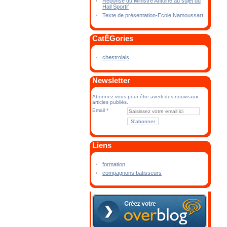
Réponse du Ministre Antoine au sujet du
Hall Sportif
Texte de présentation-Ecole Namoussart
CatÉGories
chestrolais
Newsletter
Abonnez-vous pour être averti des nouveaux
articles publiés.
Email
Liens
formation
compagnons batisseurs