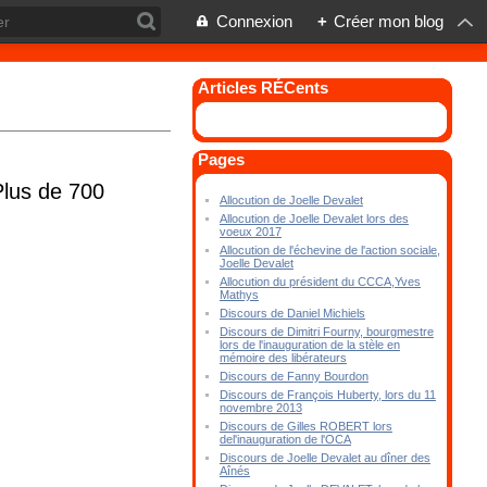
Connexion
+
Créer mon blog
Articles RÉCents
Pages
Plus de 700
Allocution de Joelle Devalet
Allocution de Joelle Devalet lors des
voeux 2017
Allocution de l'échevine de l'action sociale,
Joelle Devalet
Allocution du président du CCCA,Yves
Mathys
Discours de Daniel Michiels
Discours de Dimitri Fourny, bourgmestre
lors de l'inauguration de la stèle en
mémoire des libérateurs
Discours de Fanny Bourdon
Discours de François Huberty, lors du 11
novembre 2013
Discours de Gilles ROBERT lors
del'inauguration de l'OCA
Discours de Joelle Devalet au dîner des
Aînés