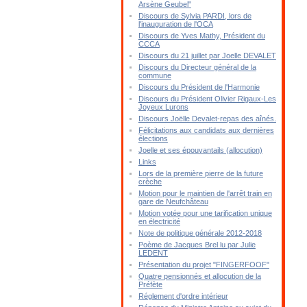
Arsène Geubel"
Discours de Sylvia PARDI, lors de
l'inauguration de l'OCA
Discours de Yves Mathy, Président du
CCCA
Discours du 21 juillet par Joelle DEVALET
Discours du Directeur général de la
commune
Discours du Président de l'Harmonie
Discours du Président Olivier Rigaux-Les
Joyeux Lurons
Discours Joëlle Devalet-repas des aînés.
Félicitations aux candidats aux dernières
élections
Joelle et ses épouvantails (allocution)
Links
Lors de la première pierre de la future
crèche
Motion pour le maintien de l'arrêt train en
gare de Neufchâteau
Motion votée pour une tarification unique
en électricité
Note de politique générale 2012-2018
Poème de Jacques Brel lu par Julie
LEDENT
Présentation du projet "FINGERFOOF"
Quatre pensionnés et allocution de la
Préfète
Réglement d'ordre intérieur