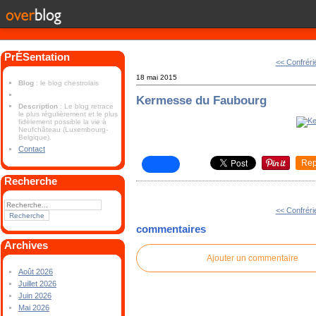
PrÉSentation
<< Confréri
18 mai 2015
Blog
: le blog chestrolais
Kermesse du Faubourg
Description
: Le blog retrace
le plus régulièrement et le plus
fidèlement possible la vie à
Neufchâteau (Luxembourg-
Belgique).
Contact
Rep
Recherche
<< Confréri
commentaires
Archives
Ajouter un commentaire
Août 2026
Juillet 2026
Juin 2026
Mai 2026