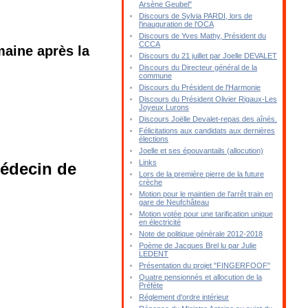
Arsène Geubel"
Discours de Sylvia PARDI, lors de
l'inauguration de l'OCA
Discours de Yves Mathy, Président du
CCCA
maine après la
Discours du 21 juillet par Joelle DEVALET
Discours du Directeur général de la
commune
Discours du Président de l'Harmonie
Discours du Président Olivier Rigaux-Les
Joyeux Lurons
Discours Joëlle Devalet-repas des aînés.
Félicitations aux candidats aux dernières
élections
Joelle et ses épouvantails (allocution)
Links
édecin de
Lors de la première pierre de la future
crèche
Motion pour le maintien de l'arrêt train en
gare de Neufchâteau
Motion votée pour une tarification unique
en électricité
Note de politique générale 2012-2018
Poème de Jacques Brel lu par Julie
LEDENT
Présentation du projet "FINGERFOOF"
Quatre pensionnés et allocution de la
Préfète
Réglement d'ordre intérieur