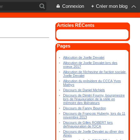
Connexion
+
Créer mon blog
Articles RÉCents
Pages
Allocution de Joelle Devalet
Allocution de Joelle Devalet lors des
voeux 2017
Allocution de l'échevine de l'action sociale,
Joelle Devalet
Allocution du président du CCCA,Yves
Mathys
Discours de Daniel Michiels
Discours de Dimitri Fourny, bourgmestre
lors de l'inauguration de la stèle en
mémoire des libérateurs
Discours de Fanny Bourdon
Discours de François Huberty, lors du 11
novembre 2013
Discours de Gilles ROBERT lors
del'inauguration de l'OCA
Discours de Joelle Devalet au dîner des
Aînés