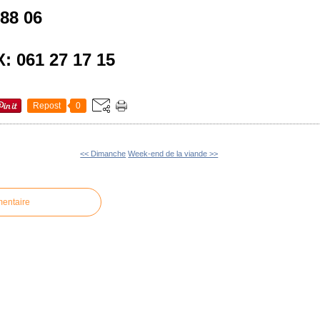
 88 06
: 061 27 17 15
Repost
0
<< Dimanche
Week-end de la viande >>
mentaire