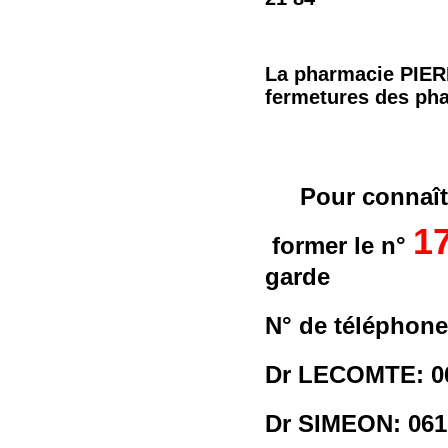
La pharmacie PIERR
fermetures des ph
Pour connaît
1
former le n°
garde
N° de téléphon
Dr LECOMTE: 06
Dr SIMEON: 061