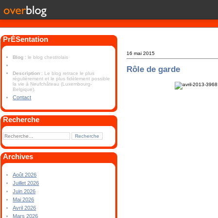
PrÉSentation
16 mai 2015
Blog
: le blog chestrolais
Rôle de garde
Description
: Le blog retrace le plus
régulièrement et le plus fidèlement possible
la vie à Neufchâteau (Luxembourg-
Belgique).
Contact
Recherche
Archives
Août 2026
Juillet 2026
Juin 2026
Mai 2026
Avril 2026
Mars 2026