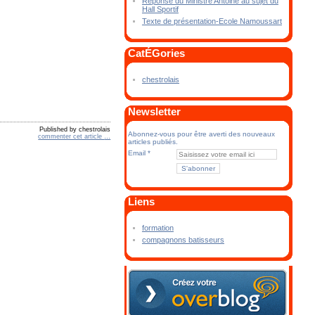
Réponse du Ministre Antoine au sujet du
Hall Sportif
Texte de présentation-Ecole Namoussart
CatÉGories
chestrolais
Newsletter
Published by chestrolais
Abonnez-vous pour être averti des nouveaux
commenter cet article
…
articles publiés.
Email
Liens
formation
compagnons batisseurs