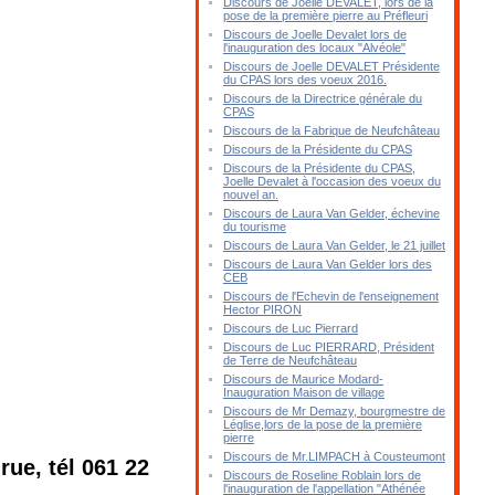
Discours de Joelle DEVALET, lors de la
pose de la première pierre au Préfleuri
Discours de Joelle Devalet lors de
l'inauguration des locaux "Alvéole"
Discours de Joelle DEVALET Présidente
du CPAS lors des voeux 2016.
Discours de la Directrice générale du
CPAS
Discours de la Fabrique de Neufchâteau
Discours de la Présidente du CPAS
Discours de la Présidente du CPAS,
Joelle Devalet à l'occasion des voeux du
nouvel an.
Discours de Laura Van Gelder, échevine
du tourisme
Discours de Laura Van Gelder, le 21 juillet
Discours de Laura Van Gelder lors des
CEB
Discours de l'Echevin de l'enseignement
Hector PIRON
Discours de Luc Pierrard
Discours de Luc PIERRARD, Président
de Terre de Neufchâteau
Discours de Maurice Modard-
Inauguration Maison de village
Discours de Mr Demazy, bourgmestre de
Léglise,lors de la pose de la première
pierre
Discours de Mr.LIMPACH à Cousteumont
ue, tél 061 22
Discours de Roseline Roblain lors de
l'inauguration de l'appellation "Athénée