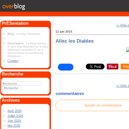
PrÉSentation
<< Rôle 
12 juin 2015
Blog
: le blog chestrolais
Allez les Diables
Description
: Le blog retrace
le plus régulièrement et le plus
fidèlement possible la vie à
Neufchâteau (Luxembourg-
Belgique).
Contact
Rep
Recherche
<< Rôle 
commentaires
Archives
Ajouter un commentaire
Août 2026
Juillet 2026
Juin 2026
Mai 2026