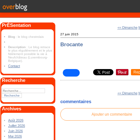
PrÉSentation
<< Dimanche
M
27 juin 2015
Blog
: le blog chestrolais
Brocante
Description
: Le blog retrace
le plus régulièrement et le plus
fidèlement possible la vie à
Neufchâteau (Luxembourg-
Belgique).
Contact
Rep
Recherche
<< Dimanche
M
commentaires
Archives
Ajouter un commentaire
Août 2026
Juillet 2026
Juin 2026
Mai 2026