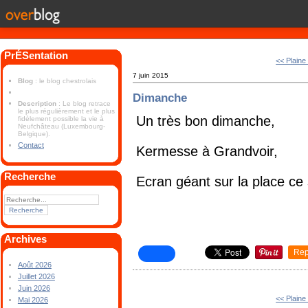
PrÉSentation
<< Plaine
7 juin 2015
Blog
: le blog chestrolais
Dimanche
Description
: Le blog retrace
le plus régulièrement et le plus
Un très bon dimanche,
fidèlement possible la vie à
Neufchâteau (Luxembourg-
Belgique).
Contact
Kermesse à Grandvoir,
Recherche
Ecran géant sur la place ce
Archives
Rep
Août 2026
Juillet 2026
Juin 2026
<< Plaine
Mai 2026