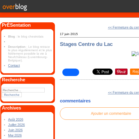
PrÉSentation
<< Fermeture du cen
17 juin 2015
Blog
: le blog chestrolais
Stages Centre du Lac
Description
: Le blog retrace
le plus régulièrement et le plus
fidèlement possible la vie à
Neufchâteau (Luxembourg-
Belgique).
Contact
Rep
Recherche
<< Fermeture du cen
commentaires
Archives
Ajouter un commentaire
Août 2026
Juillet 2026
Juin 2026
Mai 2026