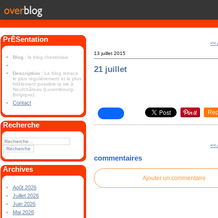
PrÉSentation
<<
13 juillet 2015
Blog
: le blog chestrolais
21 juillet
Description
: Le blog retrace
le plus régulièrement et le plus
fidèlement possible la vie à
Neufchâteau (Luxembourg-
Belgique).
Contact
Rep
Recherche
<<
commentaires
Archives
Ajouter un commentaire
Août 2026
Juillet 2026
Juin 2026
Mai 2026