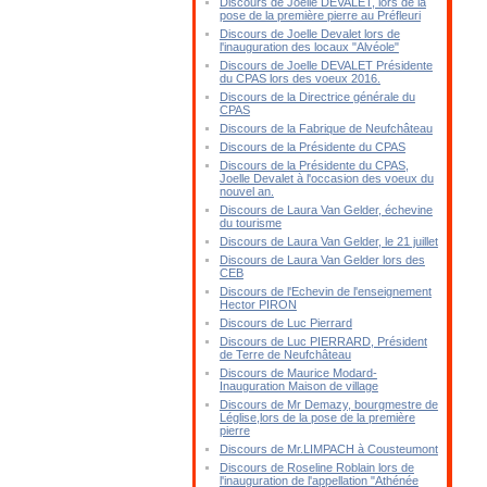
Discours de Joelle DEVALET, lors de la
pose de la première pierre au Préfleuri
Discours de Joelle Devalet lors de
l'inauguration des locaux "Alvéole"
Discours de Joelle DEVALET Présidente
du CPAS lors des voeux 2016.
Discours de la Directrice générale du
CPAS
Discours de la Fabrique de Neufchâteau
Discours de la Présidente du CPAS
Discours de la Présidente du CPAS,
Joelle Devalet à l'occasion des voeux du
nouvel an.
Discours de Laura Van Gelder, échevine
du tourisme
Discours de Laura Van Gelder, le 21 juillet
Discours de Laura Van Gelder lors des
CEB
Discours de l'Echevin de l'enseignement
Hector PIRON
Discours de Luc Pierrard
Discours de Luc PIERRARD, Président
de Terre de Neufchâteau
Discours de Maurice Modard-
Inauguration Maison de village
Discours de Mr Demazy, bourgmestre de
Léglise,lors de la pose de la première
pierre
Discours de Mr.LIMPACH à Cousteumont
Discours de Roseline Roblain lors de
l'inauguration de l'appellation "Athénée