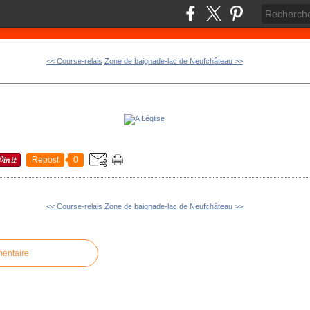
<< Course-relais
Zone de baignade-lac de Neufchâteau >>
Repost
0
<< Course-relais
Zone de baignade-lac de Neufchâteau >>
mentaire