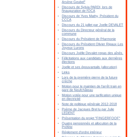
Arsène Geubel"
Discours de Sylvia PARDI, lors de
l'inauguration de l'OCA
Discours de Yves Mathy, Président du
CCCA
Discours du 21 juillet par Joelle DEVALET
Discours du Directeur général de la
commune
Discours du Président de l'Harmonie
Discours du Président Olivier Rigaux-Les
Joyeux Lurons
Discours Joëlle Devalet-repas des aînés.
Félicitations aux candidats aux dernières
élections
Joelle et ses épouvantails (allocution)
Links
Lors de la première pierre de la future
crèche
Motion pour le maintien de l'arrêt train en
gare de Neufchâteau
Motion votée pour une tarification unique
en électricité
Note de politique générale 2012-2018
Poème de Jacques Brel lu par Julie
LEDENT
Présentation du projet "FINGERFOOF"
Quatre pensionnés et allocution de la
Préfète
Réglement d'ordre intérieur