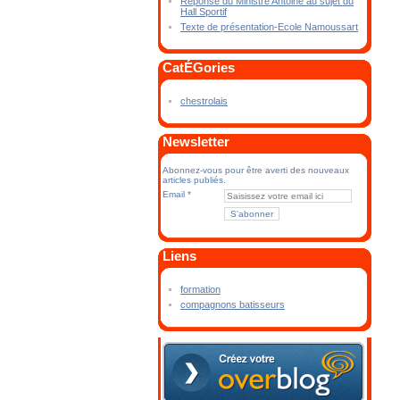
Réponse du Ministre Antoine au sujet du
Hall Sportif
Texte de présentation-Ecole Namoussart
CatÉGories
chestrolais
Newsletter
Abonnez-vous pour être averti des nouveaux
articles publiés.
Email
Liens
formation
compagnons batisseurs