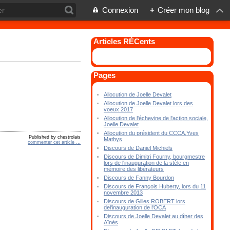
Connexion
+
Créer mon blog
Articles RÉCents
Pages
Allocution de Joelle Devalet
Allocution de Joelle Devalet lors des
voeux 2017
Allocution de l'échevine de l'action sociale,
Joelle Devalet
Allocution du président du CCCA,Yves
Published by chestrolais
Mathys
commenter cet article
…
Discours de Daniel Michiels
Discours de Dimitri Fourny, bourgmestre
lors de l'inauguration de la stèle en
mémoire des libérateurs
Discours de Fanny Bourdon
Discours de François Huberty, lors du 11
novembre 2013
Discours de Gilles ROBERT lors
del'inauguration de l'OCA
Discours de Joelle Devalet au dîner des
Aînés