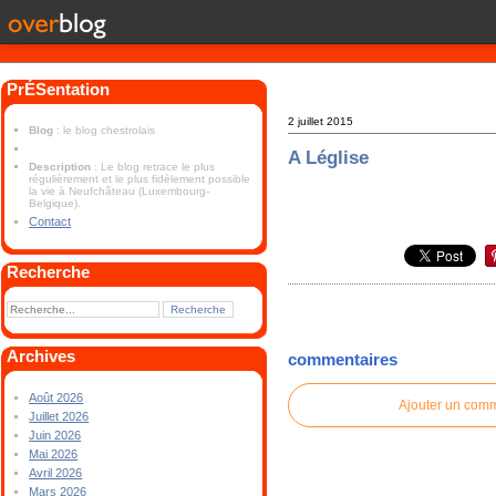
PrÉSentation
2 juillet 2015
Blog
: le blog chestrolais
A Léglise
Description
: Le blog retrace le plus
régulièrement et le plus fidèlement possible
la vie à Neufchâteau (Luxembourg-
Belgique).
Contact
Recherche
Archives
commentaires
Août 2026
Ajouter un com
Juillet 2026
Juin 2026
Mai 2026
Avril 2026
Mars 2026