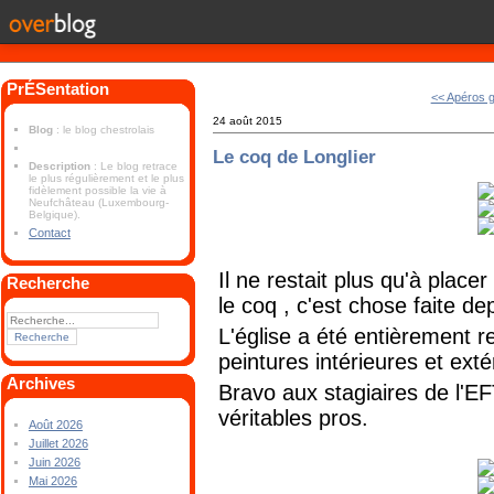
PrÉSentation
<< Apéros 
24 août 2015
Blog
: le blog chestrolais
Le coq de Longlier
Description
: Le blog retrace
le plus régulièrement et le plus
fidèlement possible la vie à
Neufchâteau (Luxembourg-
Belgique).
Contact
Il ne restait plus qu'à placer
Recherche
le coq , c'est chose faite de
L'église a été entièrement r
peintures intérieures et exté
Archives
Bravo aux stagiaires de l'EF
véritables pros.
Août 2026
Juillet 2026
Juin 2026
Mai 2026